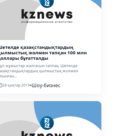
Шетелде қазақстандықтардың
қылмыстық жолмен тапқан 100 млн
доллары бұғатталды
ұл жұмыстар жалғасын таппақ. Шетелде
азақстандықтардың қылмыстық жолмен
лынған...
•
Шоу-бизнес
28 қаңтар 2019