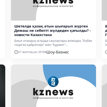
Шетелде қазақ атын шығарып жүрген
Димаш не себепті жүлдеден қағылды? -
новости Казахстана
Биыл отандық эстрада саңлақтары еліміздің "Еңбек
Б
сіңірген қайраткері" мен "Құрмет"...
Х
•
Шоу-бизнес
27 желтоқсан 2018