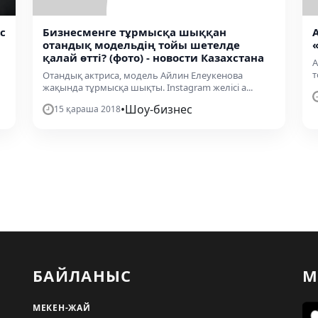
с
Бизнесменге тұрмысқа шыққан
отандық модельдің тойы шетелде
«
қалай өтті? (фото) - новости Казахстана
А
т
Отандық актриса, модель Айлин Елеукенова
жақында тұрмысқа шықты. Instagram желісі а...
•
Шоу-бизнес
15 қараша 2018
БАЙЛАНЫС
М
МЕКЕН-ЖАЙ