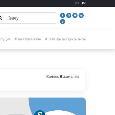
RU
KZ
йттан іздеу
итуция
# Таза Қазақстан
# Таяу Шығыс қақтығысы
Жалпы:
9
жаңалық