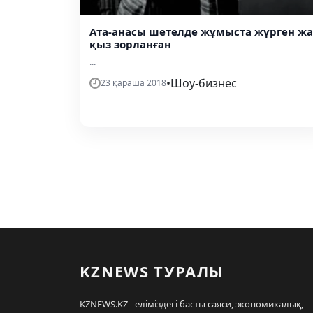
Ата-анасы шетелде жұмыста жүрген жа
қыз зорланған
...
•
Шоу-бизнес
23 қараша 2018
KZNEWS ТУРАЛЫ
KZNEWS.KZ - еліміздегі басты саяси, экономикалық,