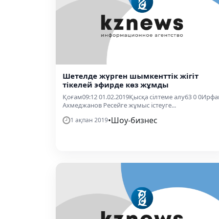
Шетелде жүрген шымкенттік жігіт
тікелей эфирде көз жұмды
Қоғам09:12 01.02.2019Қысқа сілтеме алу63 0 0Ирфа
Ахмеджанов Ресейге жұмыс істеуге...
•
Шоу-бизнес
1 ақпан 2019