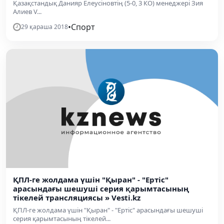
Қазақстандық Данияр Елеусіновтің (5-0, 3 КО) менеджері Зия
Алиев V...
•
Спорт
29 қараша 2018
ҚПЛ-ге жолдама үшін "Қыран" - "Ертіс"
арасындағы шешуші серия қарымтасының
тікелей трансляциясы » Vesti.kz
ҚПЛ-ге жолдама үшін "Қыран" - "Ертіс" арасындағы шешуші
серия қарымтасының тікелей...