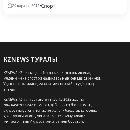
•
Спорт
20 қараша 2018
KZNEWS ТУРАЛЫ
KZNEWS.KZ - еліміздегі басты саяси, экономикалық,
мәдени және спорт жаңалықтарының сенімді дереккөзі.
Үздік сараптамалық мақала мен шынайы сұқбаттың
алаңы.
KZNEWS.KZ ақпарат агенттігі 29.12.2023 жылғы
№KZ64VPY00084819 Мерзімді баспасөз басылымын,
ақпараттық агенттікті және желілік басылымды есепке
қою туралы куәлігі, Ақпарат және коммуникация
министрлігінің Ақпарат комитетімен берілген.