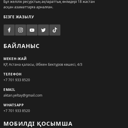
Бұл желілік ресурстың ақпараттық өнімдері 18 жастан
асқан азаматтарға арналған.
БІЗГЕ ЖАЗЫЛУ
БАЙЛАНЫС
МЕКЕН-ЖАЙ
ҚР, Астана қаласы, Әбікен Бектұров көшесі, 4/3
ТЕЛЕФОН
+7 701 933 8520
EMAIL
aktan.yeltay@gmail.com
WHATSAPP
+7 701 933 8520
МОБИЛДІ ҚОСЫМША