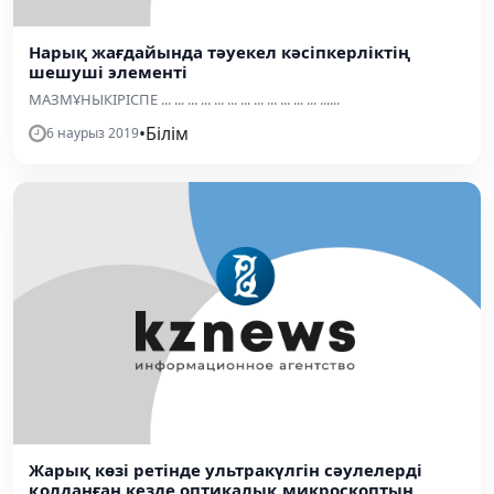
Нарық жағдайында тәуекел кәсіпкерліктің
шешуші элементі
МАЗМҰНЫКІРІСПЕ ... ... ... ... ... ... ... ... ... ... ... ... ......
•
Білім
6 наурыз 2019
Жарық көзі ретінде ультракүлгін сәулелерді
қолданған кезде оптикалық микроскоптың