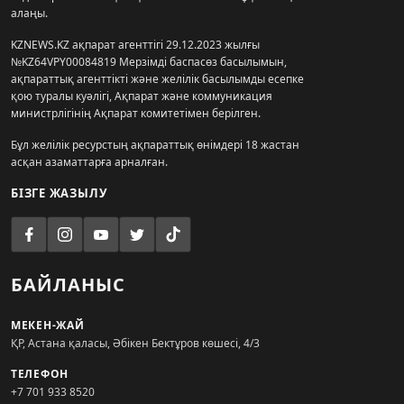
алаңы.
KZNEWS.KZ ақпарат агенттігі 29.12.2023 жылғы
№KZ64VPY00084819 Мерзімді баспасөз басылымын,
ақпараттық агенттікті және желілік басылымды есепке
қою туралы куәлігі, Ақпарат және коммуникация
министрлігінің Ақпарат комитетімен берілген.
Бұл желілік ресурстың ақпараттық өнімдері 18 жастан
асқан азаматтарға арналған.
БІЗГЕ ЖАЗЫЛУ
БАЙЛАНЫС
МЕКЕН-ЖАЙ
ҚР, Астана қаласы, Әбікен Бектұров көшесі, 4/3
ТЕЛЕФОН
+7 701 933 8520