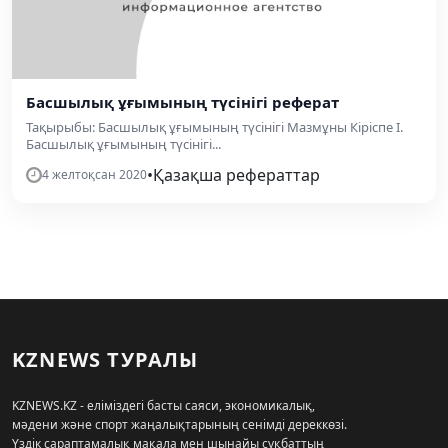
Басшылық ұғымының түсінігі реферат
Тақырыбы: Басшылық ұғымының түсінігі Мазмұны Кіріспе І.
Басшылық ұғымының түсінігі...
•
Қазақша рефераттар
4 желтоқсан 2020
KZNEWS ТУРАЛЫ
KZNEWS.KZ - еліміздегі басты саяси, экономикалық,
мәдени және спорт жаңалықтарының сенімді дереккөзі.
Үздік сараптамалық мақала мен шынайы сұқбаттың