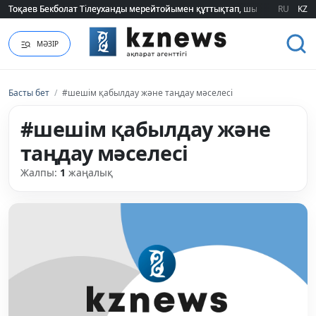
Тоқаев Бекболат Тілеуханды мерейтойымен құттықтап, шығармашылық т
Тоқаев Бекболат Тілеуханды мерейтойымен құттықтап, шығармашылық т
RU
KZ
МӘЗІР
Басты бет
/
#шешім қабылдау және таңдау мәселесі
#шешім қабылдау және
таңдау мәселесі
Жалпы:
1
жаңалық