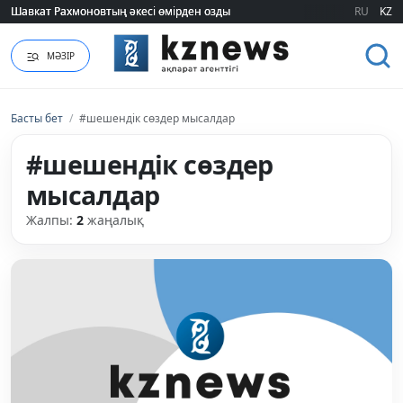
Шавкат Рахмоновтың әкесі өмірден озды
Шавкат Рахмоновтың әкесі өмірден озды
RU
KZ
МӘЗІР
Басты бет
/
#шешендік сөздер мысалдар
#шешендік сөздер
мысалдар
Жалпы:
2
жаңалық