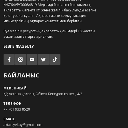
№KZ64VPY00084819 Мерзімді баспасөз басылымын,
ақпараттық агенттікті және желілік басылымды есепке
қою туралы куәлігі, Ақпарат және коммуникация
министрлігінің Ақпарат комитетімен берілген.
Бұл желілік ресурстың ақпараттық өнімдері 18 жастан
асқан азаматтарға арналған.
БІЗГЕ ЖАЗЫЛУ
БАЙЛАНЫС
МЕКЕН-ЖАЙ
ҚР, Астана қаласы, Әбікен Бектұров көшесі, 4/3
ТЕЛЕФОН
+7 701 933 8520
EMAIL
aktan.yeltay@gmail.com