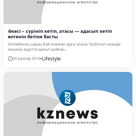
Әкесі – сүрініп кетіп, атасы — адасып кетіп
өлгенін бетіне басты
Әлпейіннің сараң бай атанған арғы атасы Тасболат кезінде
көшкен жұртта қалып қойған...
•
Lifestyle
30 қаңтар 2019