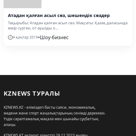
Атадан қалған асыл сөз, шешендік сөздер
Тақырыбы: Атадан қалған асыл сөз. Мақсаты: Қазақ даласында
өмір сүрген, от ауызды о...
•
Шоу-бизнес
4 қаңтар 2019
KZNEWS ТУРАЛЫ
KZNEWS.KZ - еліміздегі басты саяси, экономикалық,
мәдени және спорт жаңалықтарының сенімді дереккөзі.
Үздік сараптамалық мақала мен шынайы сұқбаттың
алаңы.
KZNEWS.KZ ақпарат агенттігі 29.12.2023 жылғы