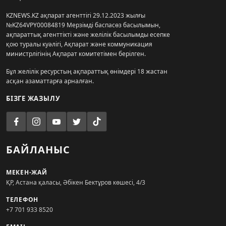
KZNEWS.KZ ақпарат агенттігі 29.12.2023 жылғы
№KZ64VPY00084819 Мерзімді баспасөз басылымын,
ақпараттық агенттікті және желілік басылымды есепке
қою туралы куәлігі, Ақпарат және коммуникация
министрлігінің Ақпарат комитетімен берілген.
Бұл желілік ресурстың ақпараттық өнімдері 18 жастан
асқан азаматтарға арналған.
БІЗГЕ ЖАЗЫЛУ
БАЙЛАНЫС
МЕКЕН-ЖАЙ
ҚР, Астана қаласы, Әбікен Бектұров көшесі, 4/3
ТЕЛЕФОН
+7 701 933 8520