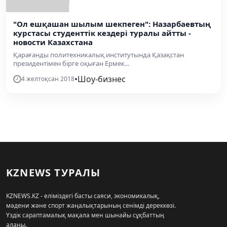
"Ол ешқашан шылым шекпеген": Назарбаевтың
курстасы студенттік кездері туралы айтты -
новости Казахстана
Қарағанды ​​политехникалық институтында Қазақстан
президентімен бірге оқыған Ермек...
•
Шоу-бизнес
4 желтоқсан 2018
KZNEWS ТУРАЛЫ
KZNEWS.KZ - еліміздегі басты саяси, экономикалық,
мәдени және спорт жаңалықтарының сенімді дереккөзі.
Үздік сараптамалық мақала мен шынайы сұқбаттың
алаңы.