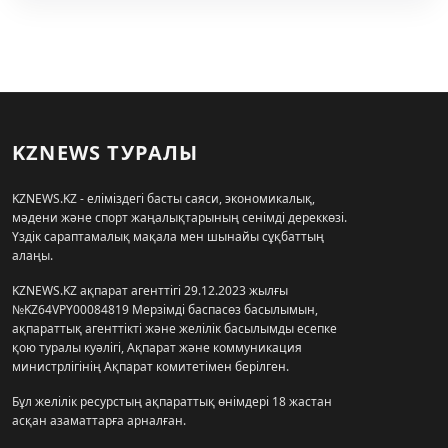
KZNEWS ТУРАЛЫ
KZNEWS.KZ - еліміздегі басты саяси, экономикалық,
мәдени және спорт жаңалықтарының сенімді дереккөзі.
Үздік сараптамалық мақала мен шынайы сұқбаттың
алаңы.
KZNEWS.KZ ақпарат агенттігі 29.12.2023 жылғы
№KZ64VPY00084819 Мерзімді баспасөз басылымын,
ақпараттық агенттікті және желілік басылымды есепке
қою туралы куәлігі, Ақпарат және коммуникация
министрлігінің Ақпарат комитетімен берілген.
Бұл желілік ресурстың ақпараттық өнімдері 18 жастан
асқан азаматтарға арналған.