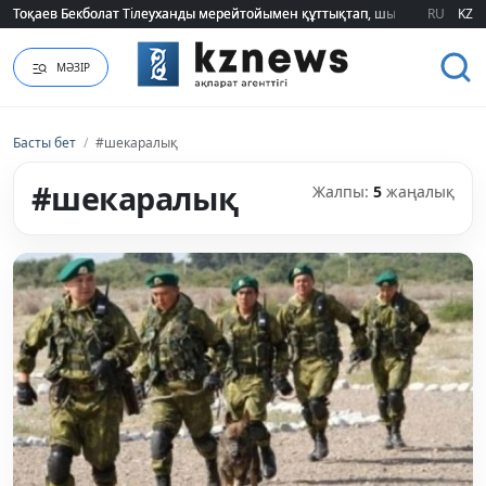
Тоқаев Бекболат Тілеуханды мерейтойымен құттықтап, шығармашылық т
Тоқаев Бекболат Тілеуханды мерейтойымен құттықтап, шығармашылық т
RU
KZ
МӘЗІР
Басты бет
/
#шекаралық
#шекаралық
Жалпы:
5
жаңалық