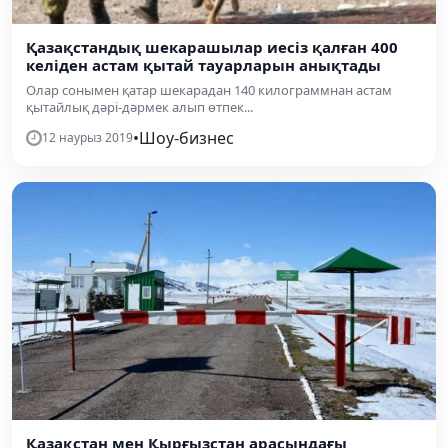
Қазақстандық шекарашылар иесіз қалған 400
келіден астам қытай тауарларын анықтады
Олар сонымен қатар шекарадан 140 килограммнан астам
қытайлық дәрі-дәрмек алып өтпек...
•
Шоу-бизнес
12 наурыз 2019
Қазақстан мен Қырғызстан арасындағы