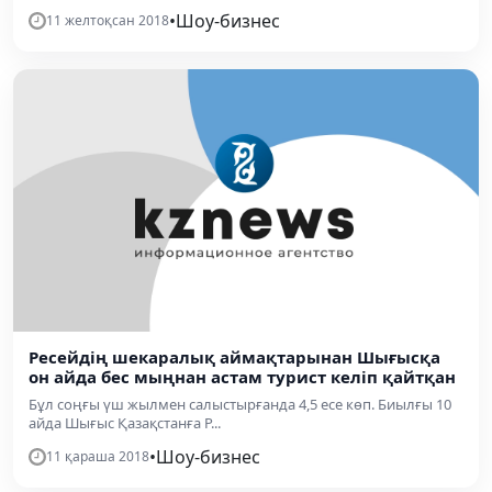
•
Шоу-бизнес
11 желтоқсан 2018
Ресейдің шекаралық аймақтарынан Шығысқа
он айда бес мыңнан астам турист келіп қайтқан
Бұл соңғы үш жылмен салыстырғанда 4,5 есе көп. Биылғы 10
айда Шығыс Қазақстанға Р...
•
Шоу-бизнес
11 қараша 2018