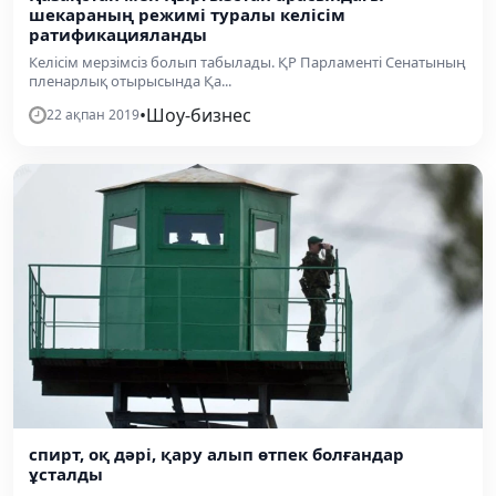
шекараның режимі туралы келісім
ратификацияланды
Келісім мерзімсіз болып табылады. ҚР Парламенті Сенатының
пленарлық отырысында Қа...
•
Шоу-бизнес
22 ақпан 2019
спирт, оқ дәрі, қару алып өтпек болғандар
ұсталды