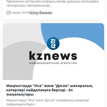
Тәркіленген заттар мен олардың иелері құзырлы органдарға
тапсырылды. Шекарашылар...
•
Шоу-бизнес
5 ақпан 2019
Маңғыстауда "Иса" және "Досан" шекаралық
катерлері пайдалануға берілді - Ел
жаңалықтары
Маңғыстауда "Иса" және "Досан" шекаралық катерлері
пайдалануға беріл...