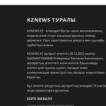
KZNEWS ТУРАЛЫ
KZNEWS.KZ - еліміздегі басты саяси, экономикалық,
мәдени және спорт жаңалықтарының сенімді
дереккөзі. Үздік сараптамалық мақала мен шынайы
сұқбаттың алаңы.
KZNEWS.KZ ақпарат агенттігі 29.12.2023 жылғы
№KZ64VPY00084819 Мерзімді баспасөз басылымын,
ақпараттық агенттікті және желілік басылымды
есепке қою туралы куәлігі, Ақпарат және
коммуникация министрлігінің Ақпарат комитетімен
берілген.
Бұл желілік ресурстың ақпараттық өнімдері 18 жаста
асқан азаматтарға арналған.
БІЗГЕ ЖАЗЫЛУ