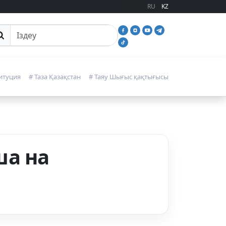
RU
KZ
йттан іздеу
итуция
# Таза Қазақстан
# Таяу Шығыс қақтығысы
ша на