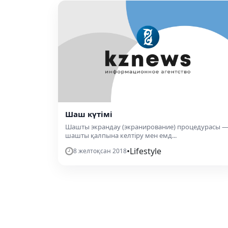
Шаш күтімі
Шашты экрандау (экранирование) процедурасы 
шашты қалпына келтіру мен емд...
•
Lifestyle
8 желтоқсан 2018