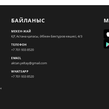
БАЙЛАНЫС
М
МЕКЕН-ЖАЙ
ҚР, Астана қаласы, Әбікен Бектұров көшесі, 4/3
ТЕЛЕФОН
+7 701 933 8520
EMAIL
aktan.yeltay@gmail.com
WHATSAPP
+7 701 933 8520
н