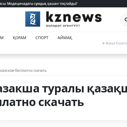
 жасы: Медицинадағы сұмдық қашан тоқтайды?
 жасы: Медицинадағы сұмдық қашан тоқтайды?
Са
ЕМ
ҚОҒАМ
СПОРТ
АЙМАҚ
# Жаңа Конст
азахском бесплатно скачать
азакша туралы қазақ
платно скачать