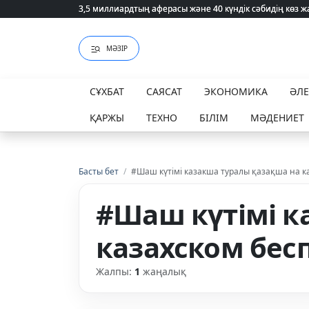
3,5 миллиардтың аферасы және 40 күндік сәбидің көз
3,5 миллиардтың аферасы және 40 күндік сәбидің көз
МӘЗІР
СҰХБАТ
САЯСАТ
ЭКОНОМИКА
ӘЛ
ҚАРЖЫ
ТЕХНО
БІЛІМ
МӘДЕНИЕТ
Басты бет
/
#Шаш күтімі казакша туралы қазақша на к
#Шаш күтімі к
казахском бес
Жалпы:
1
жаңалық