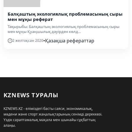
Балқаштың экологиялық проблемасының сыры
мен мұңы реферат
Тақырыбы: Балқаштың экологиялық проблемасының сыры
мен мұңы Қуаңшылық дәуірден көлд...
•
Қазақша рефераттар
2 желтоқсан 2020
KZNEWS ТУРАЛЫ
KZNEWS.KZ - еліміздегі басты саяси, экономикалық,
мәдени және спорт жаңалықтарының сенімді дереккөзі.
Үздік сараптамалық мақала мен шынайы сұқбаттың
алаңы.