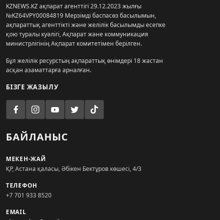
KZNEWS.KZ ақпарат агенттігі 29.12.2023 жылғы
№KZ64VPY00084819 Мерзімді баспасөз басылымын,
ақпараттық агенттікті және желілік басылымды есепке
қою туралы куәлігі, Ақпарат және коммуникация
министрлігінің Ақпарат комитетімен берілген.
Бұл желілік ресурстың ақпараттық өнімдері 18 жастан
асқан азаматтарға арналған.
БІЗГЕ ЖАЗЫЛУ
БАЙЛАНЫС
МЕКЕН-ЖАЙ
ҚР, Астана қаласы, Әбікен Бектұров көшесі, 4/3
ТЕЛЕФОН
+7 701 933 8520
EMAIL