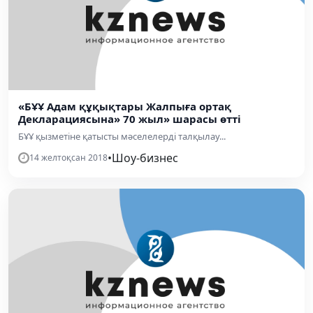
«БҰҰ Адам құқықтары Жалпыға ортақ
Декларациясына» 70 жыл» шарасы өтті
БҰҰ қызметіне қатысты мәселелерді талқылау...
•
Шоу-бизнес
14 желтоқсан 2018