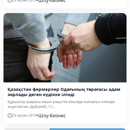
•
Шоу-бизнес
23 ақпан 2019
Қазақстан фермерлер Одағының төрағасы адам
зорлады деген күдікке ілінді
Құрықтау шарасы кешкі уақытта кеңседе жиналыс кезінде
жүргізілген. Дүйсенбі, 11...
•
Шоу-бизнес
23 ақпан 2019