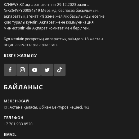
KZNEWS.KZ ақпарат агенттігі 29.12.2023 жылғы
№KZ64VPY00084819 Мерзімді баспасөз басылымын,
ақпараттық агенттікті және желілік басылымды есепке
қою туралы куәлігі, Ақпарат және коммуникация
министрлігінің Ақпарат комитетімен берілген.
Бұл желілік ресурстың ақпараттық өнімдері 18 жастан
асқан азаматтарға арналған.
БІЗГЕ ЖАЗЫЛУ
БАЙЛАНЫС
МЕКЕН-ЖАЙ
ҚР, Астана қаласы, Әбікен Бектұров көшесі, 4/3
ТЕЛЕФОН
+7 701 933 8520
EMAIL