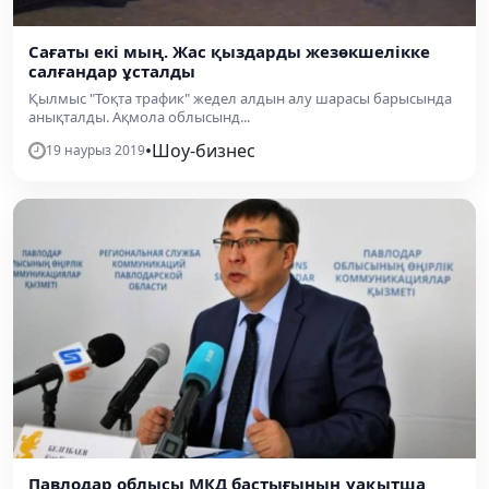
Сағаты екі мың. Жас қыздарды жезөкшелікке
салғандар ұсталды
Қылмыс "Тоқта трафик" жедел алдын алу шарасы барысында
анықталды. Ақмола облысынд...
•
Шоу-бизнес
19 наурыз 2019
Павлодар облысы МКД бастығының уақытша