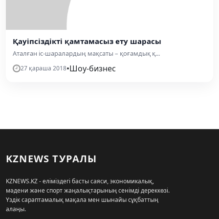
Қауіпсіздікті қамтамасыз ету шарасы
Аталған іс-шаралардың мақсаты – қоғамдық қ...
•
Шоу-бизнес
27 қараша 2018
KZNEWS ТУРАЛЫ
KZNEWS.KZ - еліміздегі басты саяси, экономикалық,
мәдени және спорт жаңалықтарының сенімді дереккөзі.
Үздік сараптамалық мақала мен шынайы сұқбаттың
алаңы.