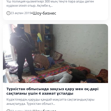
Үш полиция қызметкері 300 мың теңге пара алды деген
күдікке ілініп отыр. Ақтөбе қ...
•
Шоу-бизнес
23 ақпан 2019
Түркістан облысында заңсыз қару мен оқ-дәрі
сақтағаны үшін 4 азамат ұсталды
Күдіктілердің қаруды қандай мақсатта сақтағандықтары
анықталуда. Түркістан облыст...