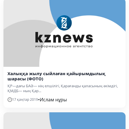
Халыққа жылу сыйлаған қайырымдылық
шарасы (ФОТО)
ҚР—дағы БАӘ— нің елшілігі, Қарағанды қаласының әкімдігі,
ҚМДБ— ның Қар...
•
Ислам нұры
17 қаңтар 2019