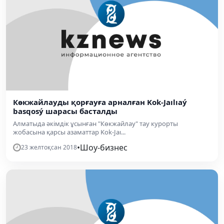
Көкжайлауды қорғауға арналған Kоk-Jaılıaý
basqosý шарасы басталды
Алматыда әкімдік ұсынған "Көкжайлау" тау курорты
жобасына қарсы азаматтар Kоk-Jaı...
•
Шоу-бизнес
23 желтоқсан 2018