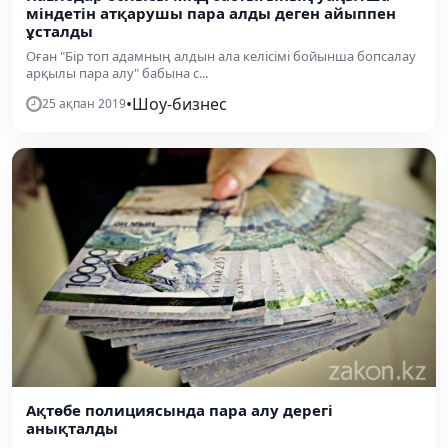
міндетін атқарушы пара алды деген айыппен
ұсталды
Оған "Бір топ адамның алдын ала келісімі бойынша бопсалау
арқылы пара алу" бабына с...
•
Шоу-бизнес
25 ақпан 2019
Ақтөбе полициясында пара алу дерегі
анықталды