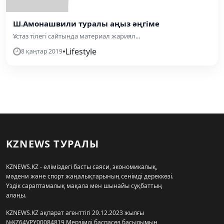
Ш.Амонашвили туралы аңыз әңгіме
Ұстаз тілегі сайтында материал жариял...
•
Lifestyle
8 қаңтар 2019
KZNEWS ТУРАЛЫ
KZNEWS.KZ - еліміздегі басты саяси, экономикалық,
мәдени және спорт жаңалықтарының сенімді дереккөзі.
Үздік сараптамалық мақала мен шынайы сұқбаттың
алаңы.
KZNEWS.KZ ақпарат агенттігі 29.12.2023 жылғы
№KZ64VPY00084819 Мерзімді баспасөз басылымын,