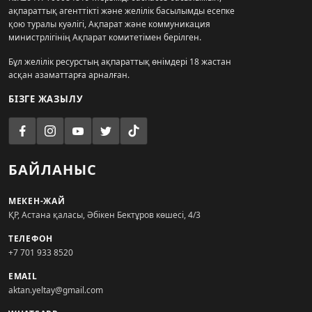
ақпараттық агенттікті және желілік басылымды есепке
қою туралы куәлігі, Ақпарат және коммуникация
министрлігінің Ақпарат комитетімен берілген.
Бұл желілік ресурстың ақпараттық өнімдері 18 жастан
асқан азаматтарға арналған.
БІЗГЕ ЖАЗЫЛУ
БАЙЛАНЫС
МЕКЕН-ЖАЙ
ҚР, Астана қаласы, Әбікен Бектұров көшесі, 4/3
ТЕЛЕФОН
+7 701 933 8520
EMAIL
aktan.yeltay@gmail.com