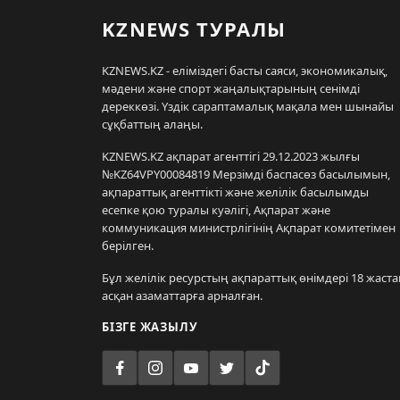
KZNEWS ТУРАЛЫ
KZNEWS.KZ - еліміздегі басты саяси, экономикалық,
мәдени және спорт жаңалықтарының сенімді
дереккөзі. Үздік сараптамалық мақала мен шынайы
сұқбаттың алаңы.
KZNEWS.KZ ақпарат агенттігі 29.12.2023 жылғы
№KZ64VPY00084819 Мерзімді баспасөз басылымын,
ақпараттық агенттікті және желілік басылымды
есепке қою туралы куәлігі, Ақпарат және
коммуникация министрлігінің Ақпарат комитетімен
берілген.
Бұл желілік ресурстың ақпараттық өнімдері 18 жаста
асқан азаматтарға арналған.
БІЗГЕ ЖАЗЫЛУ