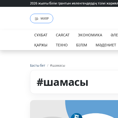
2026 жылғы білім грантын иеленгендердің тізімі жария
2026 жылғы білім грантын иеленгендердің тізімі жария
МӘЗІР
СҰХБАТ
САЯСАТ
ЭКОНОМИКА
ӘЛ
ҚАРЖЫ
ТЕХНО
БІЛІМ
МӘДЕНИЕТ
Басты бет
/
#шамасы
#шамасы