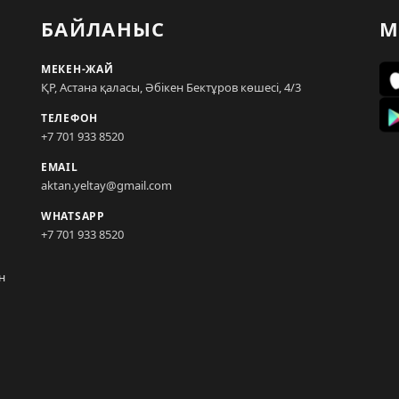
БАЙЛАНЫС
М
МЕКЕН-ЖАЙ
ҚР, Астана қаласы, Әбікен Бектұров көшесі, 4/3
ТЕЛЕФОН
+7 701 933 8520
EMAIL
aktan.yeltay@gmail.com
WHATSAPP
+7 701 933 8520
н