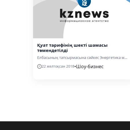
Қуат тарифінің шекті шамасы
төмендетілді
Елбасының тапсырмасына сәйкес Энергетика м...
•
Шоу-бизнес
22 желтоқсан 2018