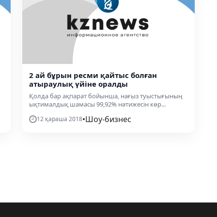
2 ай бұрын ресми қайтыс болған
атыраулық үйіне оралды
Қолда бар ақпарат бойынша, нағыз туыстығының
ықтималдық шамасы 99,92% нәтижесін көр...
•
Шоу-бизнес
12 қараша 2018