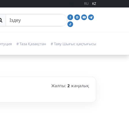
RU
KZ
йттан іздеу
итуция
# Таза Қазақстан
# Таяу Шығыс қақтығысы
Жалпы:
2
жаңалық