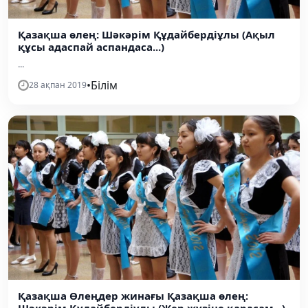
Қазақша өлең: Шәкәрім Құдайбердіұлы (Ақыл
құсы адаспай аспандаса...)
...
•
Білім
28 ақпан 2019
Қазақша Өлеңдер жинағы Қазақша өлең:
Шәкәрім Құдайбердіұлы (Жер жүзіне қарасам...)