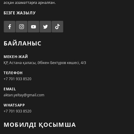
асқан азаматтарға арналған.
БІЗГЕ ЖАЗЫЛУ
БАЙЛАНЫС
МЕКЕН-ЖАЙ
ҚР, Астана қаласы, Әбікен Бектұров көшесі, 4/3
ТЕЛЕФОН
+7 701 933 8520
EMAIL
aktan.yeltay@gmail.com
WHATSAPP
+7 701 933 8520
МОБИЛДІ ҚОСЫМША