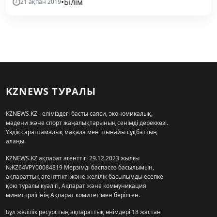
•
Білім
21 ақпан 2019
KZNEWS ТУРАЛЫ
KZNEWS.KZ - еліміздегі басты саяси, экономикалық,
мәдени және спорт жаңалықтарының сенімді дереккөзі.
Үздік сараптамалық мақала мен шынайы сұқбаттың
алаңы.
KZNEWS.KZ ақпарат агенттігі 29.12.2023 жылғы
№KZ64VPY00084819 Мерзімді баспасөз басылымын,
ақпараттық агенттікті және желілік басылымды есепке
қою туралы куәлігі, Ақпарат және коммуникация
министрлігінің Ақпарат комитетімен берілген.
Бұл желілік ресурстың ақпараттық өнімдері 18 жастан