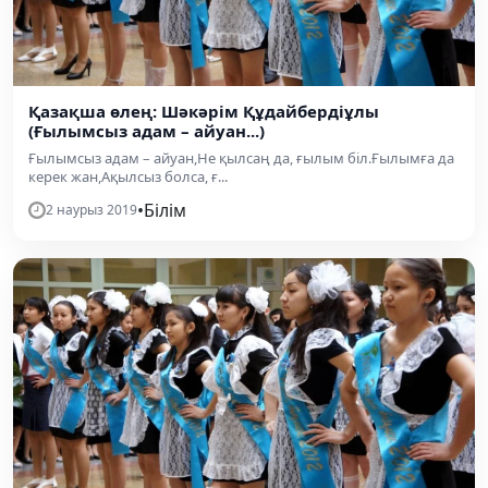
Қазақша өлең: Шәкәрім Құдайбердіұлы
(Ғылымсыз адам – айуан...)
Ғылымсыз адам – айуан,Не қылсаң да, ғылым бiл.Ғылымға да
керек жан,Ақылсыз болса, ғ...
•
Білім
2 наурыз 2019