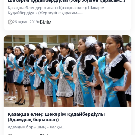
Қазақша Өлеңдер жинағы Қазақша өлең: Шәкәрім
Құдайбердіұлы (Жер жүзіне қарасам......
•
Білім
26 ақпан 2019
Қазақша өлең: Шәкәрім Құдайбердіұлы
(Адамдық борышың)
Адамдық борышың – Халқы...