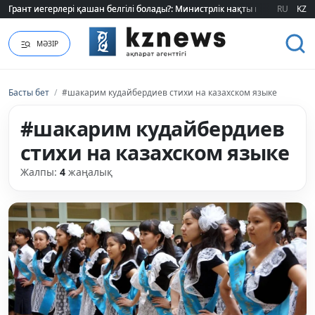
Грант иегерлері қашан белгілі болады?: Министрлік нақты мерзімді атад
Грант иегерлері қашан белгілі болады?: Министрлік нақты мерзімді атад
RU
KZ
МӘЗІР
Басты бет
/
#шакарим кудайбердиев стихи на казахском языке
#шакарим кудайбердиев
стихи на казахском языке
Жалпы:
4
жаңалық