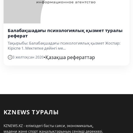
Балабақшадағы психологиялық қызмет туралы
реферат
Тақырыбы: Балабақшадағы психологиялық қызмет Жоспар:
Кіріспе 1. Мектепке дейінгі ме...
•
Қазақша рефераттар
3 желтоқсан 2020
KZNEWS ТУРАЛЫ
KZNEWS.KZ - еліміздегі басты саяси, экономикалық,
мәдени және спорт жаңалықтарының сенімді дереккөзі.