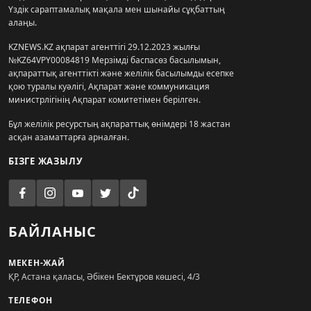
Үздік сараптамалық мақала мен шынайы сұқбаттың
алаңы.
KZNEWS.KZ ақпарат агенттігі 29.12.2023 жылғы
№KZ64VPY00084819 Мерзімді баспасөз басылымын,
ақпараттық агенттікті және желілік басылымды есепке
қою туралы куәлігі, Ақпарат және коммуникация
министрлігінің Ақпарат комитетімен берілген.
Бұл желілік ресурстың ақпараттық өнімдері 18 жастан
асқан азаматтарға арналған.
БІЗГЕ ЖАЗЫЛУ
БАЙЛАНЫС
МЕКЕН-ЖАЙ
ҚР, Астана қаласы, Әбікен Бектұров көшесі, 4/3
ТЕЛЕФОН