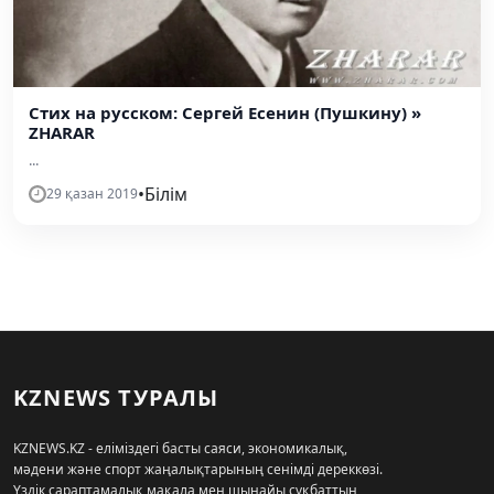
Стих на русском: Сергей Есенин (Пушкину) »
ZHARAR
...
•
Білім
29 қазан 2019
KZNEWS ТУРАЛЫ
KZNEWS.KZ - еліміздегі басты саяси, экономикалық,
мәдени және спорт жаңалықтарының сенімді дереккөзі.
Үздік сараптамалық мақала мен шынайы сұқбаттың