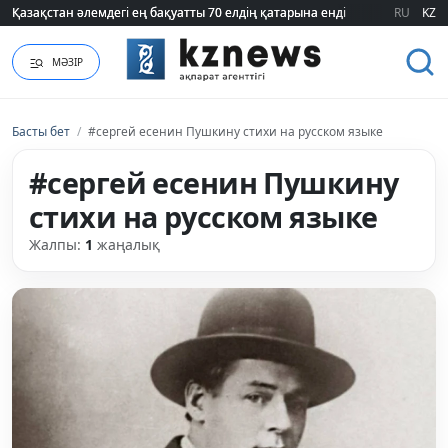
Қазақстан әлемдегі ең бақуатты 70 елдің қатарына енді
Қазақстан әлемдегі ең бақуатты 70 елдің қатарына енді
RU
KZ
МӘЗІР
Басты бет
/
#сергей есенин Пушкину стихи на русском языке
#сергей есенин Пушкину
стихи на русском языке
Жалпы:
1
жаңалық