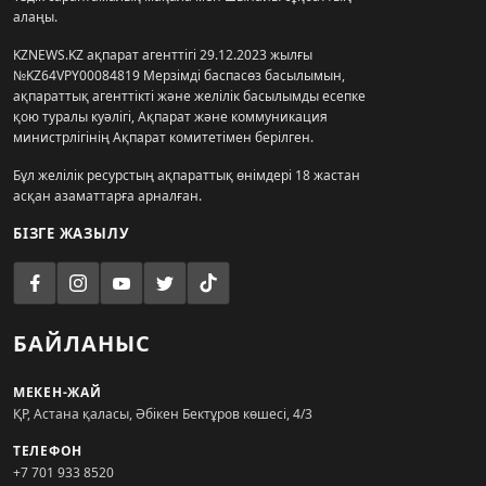
алаңы.
KZNEWS.KZ ақпарат агенттігі 29.12.2023 жылғы
№KZ64VPY00084819 Мерзімді баспасөз басылымын,
ақпараттық агенттікті және желілік басылымды есепке
қою туралы куәлігі, Ақпарат және коммуникация
министрлігінің Ақпарат комитетімен берілген.
Бұл желілік ресурстың ақпараттық өнімдері 18 жастан
асқан азаматтарға арналған.
БІЗГЕ ЖАЗЫЛУ
БАЙЛАНЫС
МЕКЕН-ЖАЙ
ҚР, Астана қаласы, Әбікен Бектұров көшесі, 4/3
ТЕЛЕФОН
+7 701 933 8520