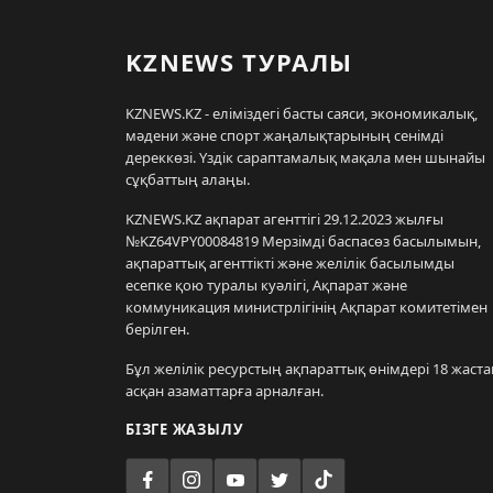
KZNEWS ТУРАЛЫ
KZNEWS.KZ - еліміздегі басты саяси, экономикалық,
мәдени және спорт жаңалықтарының сенімді
дереккөзі. Үздік сараптамалық мақала мен шынайы
сұқбаттың алаңы.
KZNEWS.KZ ақпарат агенттігі 29.12.2023 жылғы
№KZ64VPY00084819 Мерзімді баспасөз басылымын,
ақпараттық агенттікті және желілік басылымды
есепке қою туралы куәлігі, Ақпарат және
коммуникация министрлігінің Ақпарат комитетімен
берілген.
Бұл желілік ресурстың ақпараттық өнімдері 18 жаста
асқан азаматтарға арналған.
БІЗГЕ ЖАЗЫЛУ