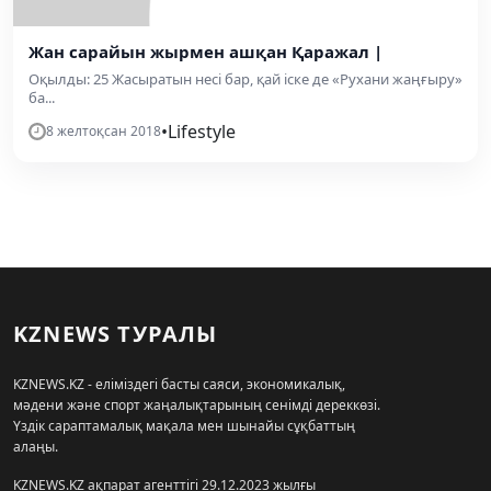
Жан сарайын жырмен ашқан Қаражал |
Оқылды: 25 Жасыратын несі бар, қай іске де «Рухани жаңғыру»
ба...
•
Lifestyle
8 желтоқсан 2018
KZNEWS ТУРАЛЫ
KZNEWS.KZ - еліміздегі басты саяси, экономикалық,
мәдени және спорт жаңалықтарының сенімді дереккөзі.
Үздік сараптамалық мақала мен шынайы сұқбаттың
алаңы.
KZNEWS.KZ ақпарат агенттігі 29.12.2023 жылғы