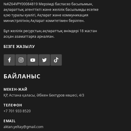
№KZ64VPY00084819 Мерзімді баспасөз басылымын,
ақпараттық агенттікті және желілік басылымды есепке
қою туралы куәлігі, Ақпарат және коммуникация
министрлігінің Ақпарат комитетімен берілген.
Бұл желілік ресурстың ақпараттық өнімдері 18 жастан
асқан азаматтарға арналған.
БІЗГЕ ЖАЗЫЛУ
БАЙЛАНЫС
МЕКЕН-ЖАЙ
ҚР, Астана қаласы, Әбікен Бектұров көшесі, 4/3
ТЕЛЕФОН
+7 701 933 8520
EMAIL
aktan.yeltay@gmail.com