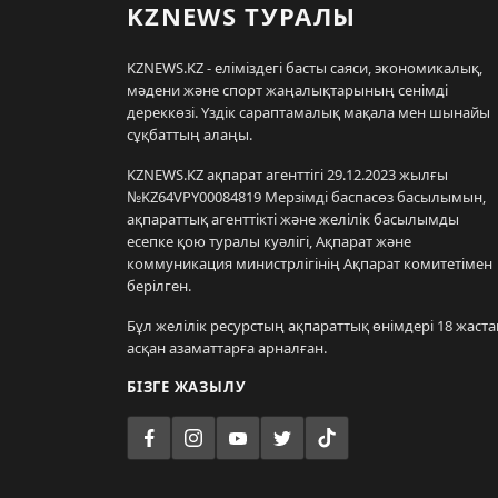
KZNEWS ТУРАЛЫ
KZNEWS.KZ - еліміздегі басты саяси, экономикалық,
мәдени және спорт жаңалықтарының сенімді
дереккөзі. Үздік сараптамалық мақала мен шынайы
сұқбаттың алаңы.
KZNEWS.KZ ақпарат агенттігі 29.12.2023 жылғы
№KZ64VPY00084819 Мерзімді баспасөз басылымын,
ақпараттық агенттікті және желілік басылымды
есепке қою туралы куәлігі, Ақпарат және
коммуникация министрлігінің Ақпарат комитетімен
берілген.
Бұл желілік ресурстың ақпараттық өнімдері 18 жаста
асқан азаматтарға арналған.
БІЗГЕ ЖАЗЫЛУ