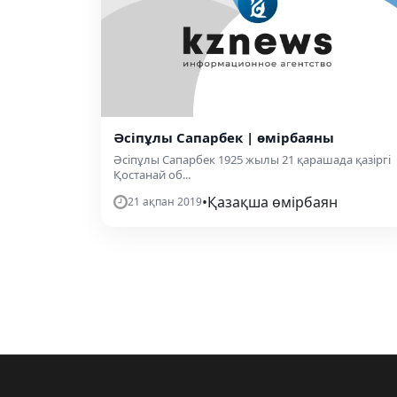
Әсіпұлы Сапарбек | өмірбаяны
Әсіпұлы Сапарбек 1925 жылы 21 қарашада қазіргі
Қостанай об...
•
Қазақша өмірбаян
21 ақпан 2019