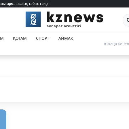
 шығармашылық табыс тіледі
 шығармашылық табыс тіледі
Са
ЕМ
ҚОҒАМ
СПОРТ
АЙМАҚ
# Жаңа Конст