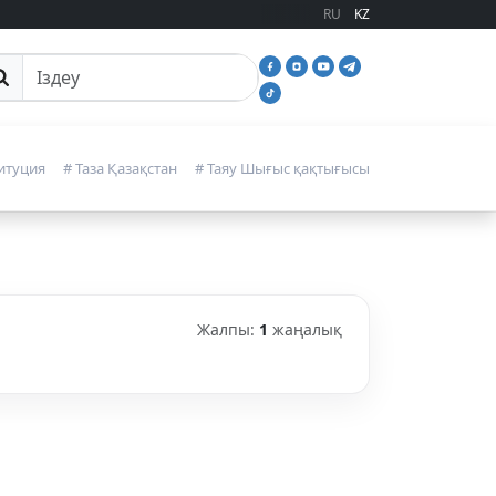
RU
KZ
йттан іздеу
итуция
# Таза Қазақстан
# Таяу Шығыс қақтығысы
Жалпы:
1
жаңалық