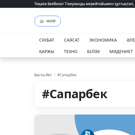
Тоқаев Бекболат Тілеуханды мерейтойымен құттықтап,
Тоқаев Бекболат Тілеуханды мерейтойымен құттықтап,
МӘЗІР
СҰХБАТ
САЯСАТ
ЭКОНОМИКА
ӘЛ
ҚАРЖЫ
ТЕХНО
БІЛІМ
МӘДЕНИЕТ
Басты бет
/
#Сапарбек
#Сапарбек