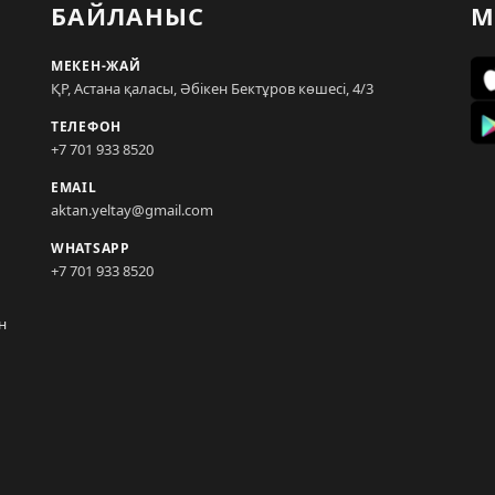
БАЙЛАНЫС
М
МЕКЕН-ЖАЙ
ҚР, Астана қаласы, Әбікен Бектұров көшесі, 4/3
ТЕЛЕФОН
+7 701 933 8520
EMAIL
aktan.yeltay@gmail.com
WHATSAPP
+7 701 933 8520
н