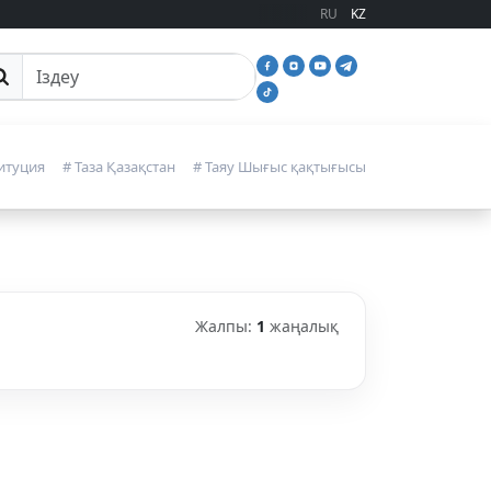
RU
KZ
йттан іздеу
итуция
# Таза Қазақстан
# Таяу Шығыс қақтығысы
Жалпы:
1
жаңалық