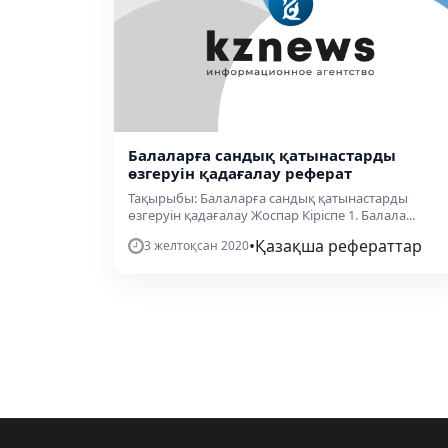
Балаларға сандық қатынастарды
өзгеруін қадағалау реферат
Тақырыбы: Балаларға сандық қатынастарды
өзгеруін қадағалау Жоспар Кіріспе 1. Балала...
•
Қазақша рефераттар
3 желтоқсан 2020