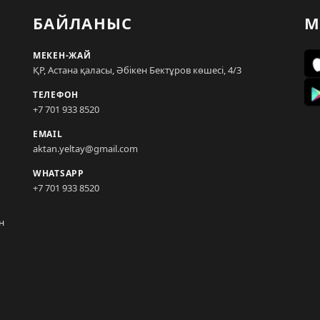
БАЙЛАНЫС
М
МЕКЕН-ЖАЙ
ҚР, Астана қаласы, Әбікен Бектұров көшесі, 4/3
ТЕЛЕФОН
+7 701 933 8520
EMAIL
aktan.yeltay@gmail.com
WHATSAPP
+7 701 933 8520
н