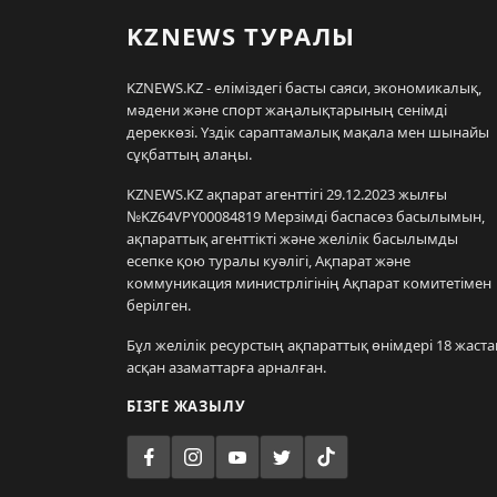
KZNEWS ТУРАЛЫ
KZNEWS.KZ - еліміздегі басты саяси, экономикалық,
мәдени және спорт жаңалықтарының сенімді
дереккөзі. Үздік сараптамалық мақала мен шынайы
сұқбаттың алаңы.
KZNEWS.KZ ақпарат агенттігі 29.12.2023 жылғы
№KZ64VPY00084819 Мерзімді баспасөз басылымын,
ақпараттық агенттікті және желілік басылымды
есепке қою туралы куәлігі, Ақпарат және
коммуникация министрлігінің Ақпарат комитетімен
берілген.
Бұл желілік ресурстың ақпараттық өнімдері 18 жаста
асқан азаматтарға арналған.
БІЗГЕ ЖАЗЫЛУ