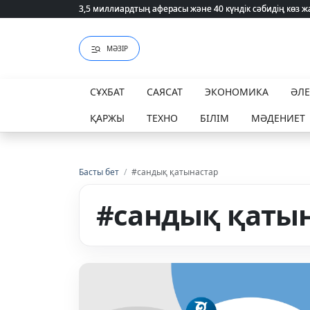
3,5 миллиардтың аферасы және 40 күндік сәбидің көз
3,5 миллиардтың аферасы және 40 күндік сәбидің көз
МӘЗІР
СҰХБАТ
САЯСАТ
ЭКОНОМИКА
ӘЛ
ҚАРЖЫ
ТЕХНО
БІЛІМ
МӘДЕНИЕТ
Басты бет
/
#сандық қатынастар
#сандық қаты