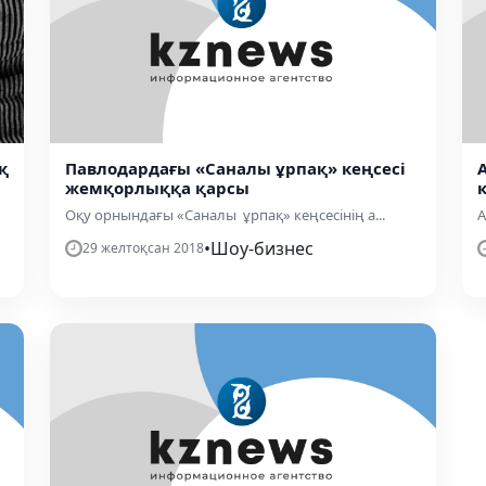
қ
Павлодардағы «Саналы ұрпақ» кеңсесі
жемқорлыққа қарсы
Оқу орнындағы «Саналы ұрпақ» кеңсесінің а...
А
•
Шоу-бизнес
29 желтоқсан 2018