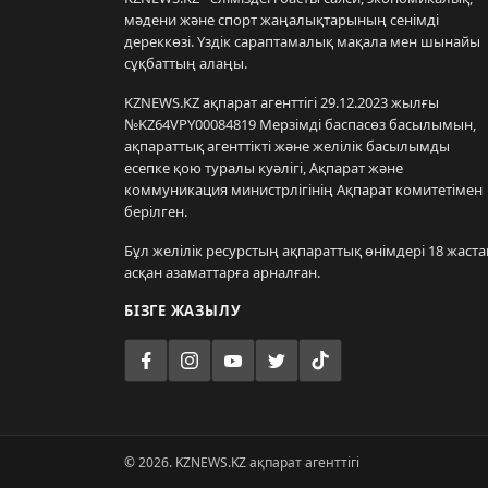
мәдени және спорт жаңалықтарының сенімді
дереккөзі. Үздік сараптамалық мақала мен шынайы
сұқбаттың алаңы.
KZNEWS.KZ ақпарат агенттігі 29.12.2023 жылғы
№KZ64VPY00084819 Мерзімді баспасөз басылымын,
ақпараттық агенттікті және желілік басылымды
есепке қою туралы куәлігі, Ақпарат және
коммуникация министрлігінің Ақпарат комитетімен
берілген.
Бұл желілік ресурстың ақпараттық өнімдері 18 жаста
асқан азаматтарға арналған.
БІЗГЕ ЖАЗЫЛУ
© 2026. KZNEWS.KZ ақпарат агенттігі