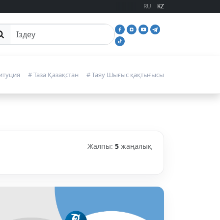
RU
KZ
йттан іздеу
итуция
# Таза Қазақстан
# Таяу Шығыс қақтығысы
Жалпы:
5
жаңалық