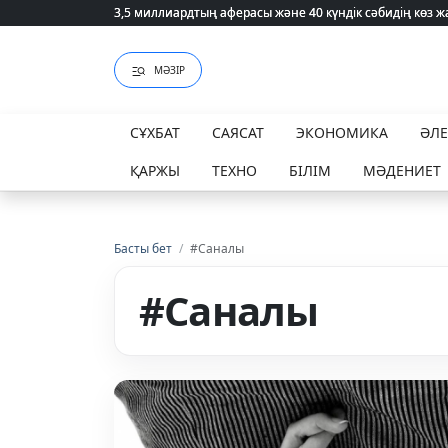
3,5 миллиардтың аферасы және 40 күндік сәбидің көз
3,5 миллиардтың аферасы және 40 күндік сәбидің көз
МӘЗІР
СҰХБАТ
САЯСАТ
ЭКОНОМИКА
ӘЛ
ҚАРЖЫ
ТЕХНО
БІЛІМ
МӘДЕНИЕТ
Басты бет
/
#Саналы
#Саналы