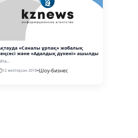
Ақтауда «Саналы ұрпақ» жобалық
кеңсесі және «Адалдық дүкені» ашылды
йта...
•
Шоу-бизнес
12 желтоқсан 2018