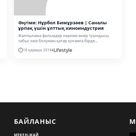
Әңгіме: Нұрбол Бимұрзаев | Саналы
ұрпақ үшін ұлттық киноиндустрия
Жалпылама фильмдер көркем-өнер туындысы,
табыс көзі болумен қатар қоғамға бірде...
•
Lifestyle
18 қараша 2018
БАЙЛАНЫС
М
МЕКЕН-ЖАЙ