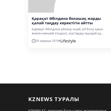
Қарақат Әбілдина болашақ жарды
қалай таңдау керектігін айтты
Қарақат Әбілдина үйлену оңай, үй болу қиын
екенін меңзей отырып, жастарды мұндай қа...
•
Lifestyle
26 қараша 2018
KZNEWS ТУРАЛЫ
KZNEWS.KZ - еліміздегі басты саяси, экономикалық,