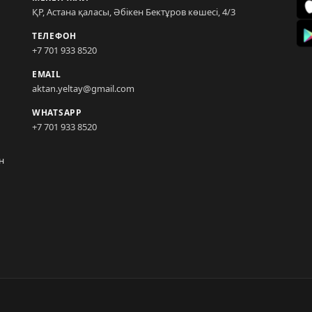
ҚР, Астана қаласы, Әбікен Бектұров көшесі, 4/3
ТЕЛЕФОН
+7 701 933 8520
EMAIL
aktan.yeltay@gmail.com
WHATSAPP
+7 701 933 8520
н