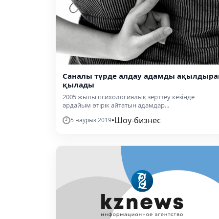
Саналы түрде алдау адамды ақылдыра
қылады
2005 жылы психологиялық зерттеу кезінде
әрдайым өтірік айтатын адамдар...
•
Шоу-бизнес
5 наурыз 2019