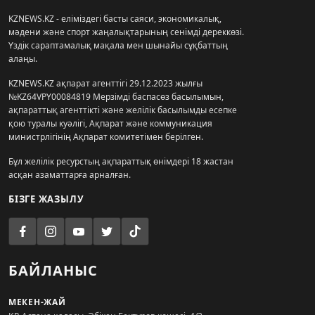
KZNEWS.KZ - еліміздегі басты саяси, экономикалық,
мәдени және спорт жаңалықтарының сенімді дереккөзі.
Үздік сараптамалық мақала мен шынайы сұқбаттың
алаңы.
KZNEWS.KZ ақпарат агенттігі 29.12.2023 жылғы
№KZ64VPY00084819 Мерзімді баспасөз басылымын,
ақпараттық агенттікті және желілік басылымды есепке
қою туралы куәлігі, Ақпарат және коммуникация
министрлігінің Ақпарат комитетімен берілген.
Бұл желілік ресурстың ақпараттық өнімдері 18 жастан
асқан азаматтарға арналған.
БІЗГЕ ЖАЗЫЛУ
БАЙЛАНЫС
МЕКЕН-ЖАЙ