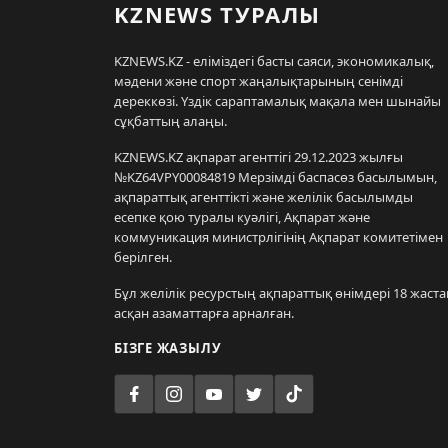
KZNEWS ТУРАЛЫ
KZNEWS.KZ - еліміздегі басты саяси, экономикалық,
мәдени және спорт жаңалықтарының сенімді
дереккөзі. Үздік сараптамалық мақала мен шынайы
сұқбаттың алаңы.
KZNEWS.KZ ақпарат агенттігі 29.12.2023 жылғы
№KZ64VPY00084819 Мерзімді баспасөз басылымын,
ақпараттық агенттікті және желілік басылымды
есепке қою туралы куәлігі, Ақпарат және
коммуникация министрлігінің Ақпарат комитетімен
берілген.
Бұл желілік ресурстың ақпараттық өнімдері 18 жаста
асқан азаматтарға арналған.
БІЗГЕ ЖАЗЫЛУ