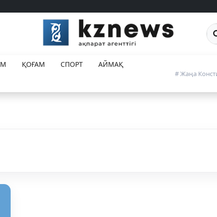
Са
ЕМ
ҚОҒАМ
СПОРТ
АЙМАҚ
# Жаңа Конст