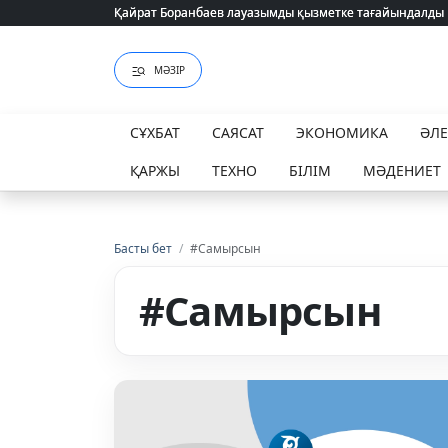
Қайрат Боранбаев лауазымды қызметке тағайындалды
Қайрат Боранбаев лауазымды қызметке тағайындалды
МӘЗІР
СҰХБАТ
САЯСАТ
ЭКОНОМИКА
ӘЛ
ҚАРЖЫ
ТЕХНО
БІЛІМ
МӘДЕНИЕТ
Басты бет
/
#Самырсын
#Самырсын