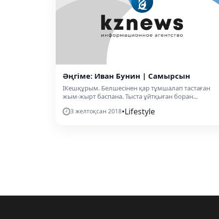
Әңгіме: Иван Бунин | Самырсын
IКешқұрым. Белшесінен қар тұмшалап тастаған
жым-жырт баспана. Тыста ұйтқыған боран...
•
Lifestyle
3 желтоқсан 2018