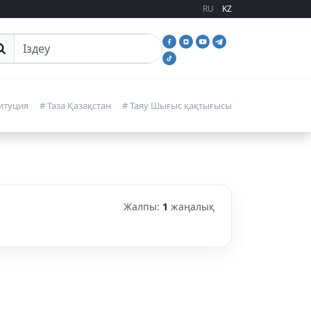
RU
KZ
йттан іздеу
итуция
# Таза Қазақстан
# Таяу Шығыс қақтығысы
Жалпы:
1
жаңалық