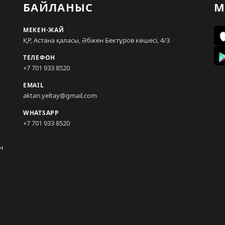
БАЙЛАНЫС
М
МЕКЕН-ЖАЙ
ҚР, Астана қаласы, Әбікен Бектұров көшесі, 4/3
ТЕЛЕФОН
+7 701 933 8520
EMAIL
aktan.yeltay@gmail.com
WHATSAPP
+7 701 933 8520
н