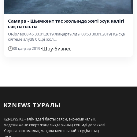
Самара - Шымкент тас жолында жеті жүк көлігі
соқтығысты
Өңірлер08:45 30.01.2019(Жаңартылды 08:53 30.01.2019) Қысқа
сілтеме алу38 0 0Ірі жол...
•
Шоу-бизнес
30 қаңтар 2019
KZNEWS ТУРАЛЫ
KZNEWS.KZ - еліміздегі басты саяси, экономикалық,
мәдени және спорт жаңалықтарының сенімді дереккөзі.
Үздік сараптамалық мақала мен шынайы сұқбаттың
алаңы.