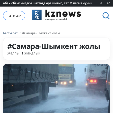
Абай облысындағы шахтада өрт шығып, Kaz Minerals жұмысшылары эва
Абай облысындағы шахтада өрт шығып, Kaz Minerals жұмысшылары эва
RU
KZ
МӘЗІР
Басты бет
/
#Самара-Шымкент жолы
#Самара-Шымкент жолы
Жалпы:
1
жаңалық