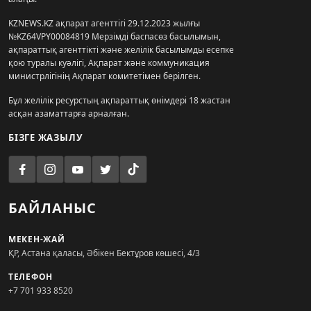
KZNEWS.KZ ақпарат агенттігі 29.12.2023 жылғы
№KZ64VPY00084819 Мерзімді баспасөз басылымын,
ақпараттық агенттікті және желілік басылымды есепке
қою туралы куәлігі, Ақпарат және коммуникация
министрлігінің Ақпарат комитетімен берілген.
Бұл желілік ресурстың ақпараттық өнімдері 18 жастан
асқан азаматтарға арналған.
БІЗГЕ ЖАЗЫЛУ
БАЙЛАНЫС
МЕКЕН-ЖАЙ
ҚР, Астана қаласы, Әбікен Бектұров көшесі, 4/3
ТЕЛЕФОН
+7 701 933 8520