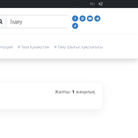
RU
KZ
йттан іздеу
итуция
# Таза Қазақстан
# Таяу Шығыс қақтығысы
Жалпы:
1
жаңалық