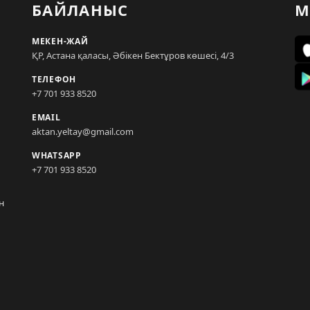
БАЙЛАНЫС
М
МЕКЕН-ЖАЙ
ҚР, Астана қаласы, Әбікен Бектұров көшесі, 4/3
ТЕЛЕФОН
+7 701 933 8520
EMAIL
aktan.yeltay@gmail.com
WHATSAPP
+7 701 933 8520
н