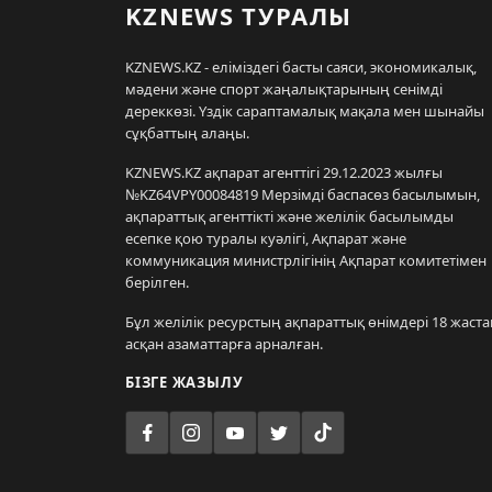
KZNEWS ТУРАЛЫ
KZNEWS.KZ - еліміздегі басты саяси, экономикалық,
мәдени және спорт жаңалықтарының сенімді
дереккөзі. Үздік сараптамалық мақала мен шынайы
сұқбаттың алаңы.
KZNEWS.KZ ақпарат агенттігі 29.12.2023 жылғы
№KZ64VPY00084819 Мерзімді баспасөз басылымын,
ақпараттық агенттікті және желілік басылымды
есепке қою туралы куәлігі, Ақпарат және
коммуникация министрлігінің Ақпарат комитетімен
берілген.
Бұл желілік ресурстың ақпараттық өнімдері 18 жаста
асқан азаматтарға арналған.
БІЗГЕ ЖАЗЫЛУ