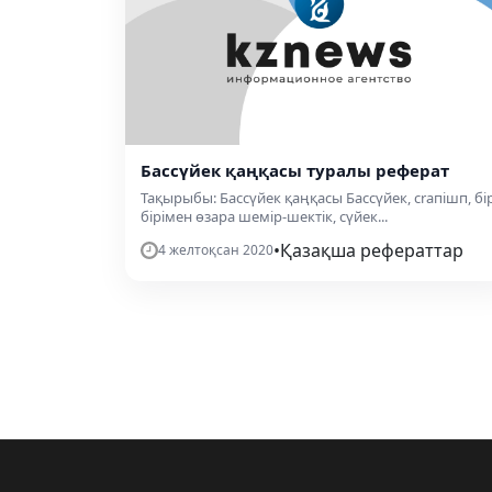
Бассүйек қаңқасы туралы реферат
Тақырыбы: Бассүйек қаңқасы Бассүйек, сrапішп, бі
бірімен өзара шемір-шектік, сүйек...
•
Қазақша рефераттар
4 желтоқсан 2020