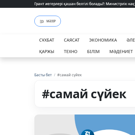
Грант иегерлері қашан белгілі болады?: Министрлік нақ
Грант иегерлері қашан белгілі болады?: Министрлік нақ
МӘЗІР
СҰХБАТ
САЯСАТ
ЭКОНОМИКА
ӘЛ
ҚАРЖЫ
ТЕХНО
БІЛІМ
МӘДЕНИЕТ
Басты бет
/
#самай сүйек
#самай сүйек