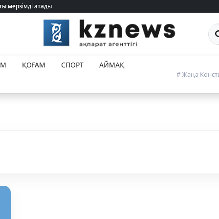
ты мерзімді атады
ты мерзімді атады
Са
ЕМ
ҚОҒАМ
СПОРТ
АЙМАҚ
# Жаңа Конст