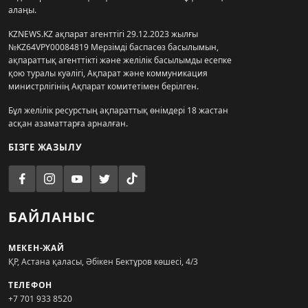
алаңы.
KZNEWS.KZ ақпарат агенттігі 29.12.2023 жылғы
№KZ64VPY00084819 Мерзімді баспасөз басылымын,
ақпараттық агенттікті және желілік басылымды есепке
қою туралы куәлігі, Ақпарат және коммуникация
министрлігінің Ақпарат комитетімен берілген.
Бұл желілік ресурстың ақпараттық өнімдері 18 жастан
асқан азаматтарға арналған.
БІЗГЕ ЖАЗЫЛУ
БАЙЛАНЫС
МЕКЕН-ЖАЙ
ҚР, Астана қаласы, Әбікен Бектұров көшесі, 4/3
ТЕЛЕФОН
+7 701 933 8520