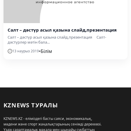
Салт – дәстүр асыл қазына слайд,презентация
Салт – дәстүр асыл қазына слайд,презентация Салт-
дәстүрлер мәтін бала...
•
Білім
13 наурыз 2019
KZNEWS ТУРАЛЫ
KZNEWS.KZ - еліміздегі басты саяси, экономикалық,
мәдени және спорт жаңалықтарының сенімді дереккөзі.
Үздік сараптамалық мақала мен шынайы сұқбаттың