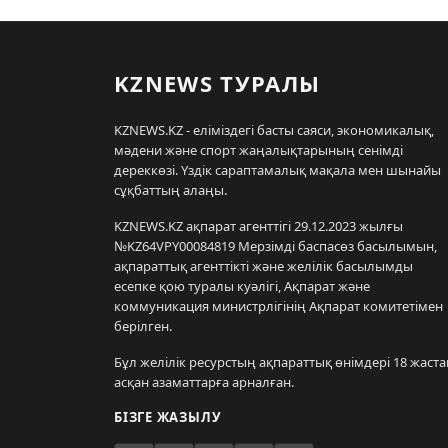
KZNEWS ТУРАЛЫ
KZNEWS.KZ - еліміздегі басты саяси, экономикалық,
мәдени және спорт жаңалықтарының сенімді
дереккөзі. Үздік сараптамалық мақала мен шынайы
сұқбаттың алаңы.
KZNEWS.KZ ақпарат агенттігі 29.12.2023 жылғы
№KZ64VPY00084819 Мерзімді баспасөз басылымын,
ақпараттық агенттікті және желілік басылымды
есепке қою туралы куәлігі, Ақпарат және
коммуникация министрлігінің Ақпарат комитетімен
берілген.
Бұл желілік ресурстың ақпараттық өнімдері 18 жаста
асқан азаматтарға арналған.
БІЗГЕ ЖАЗЫЛУ