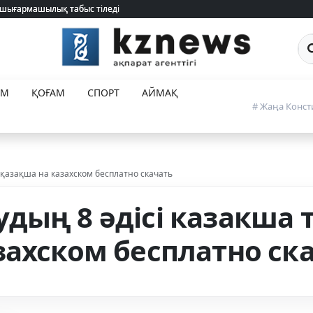
 шығармашылық табыс тіледі
 шығармашылық табыс тіледі
Са
ЕМ
ҚОҒАМ
СПОРТ
АЙМАҚ
# Жаңа Конст
 қазақша на казахском бесплатно скачать
дың 8 әдісі казакша 
захском бесплатно ск