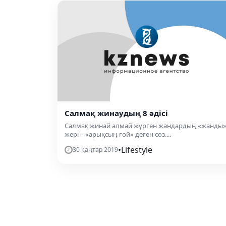
Салмақ жинаудың 8 әдісі
Салмақ жинай алмай жүрген жандардың «жанды
жері – «арықсың ғой» деген сөз....
•
Lifestyle
30 қаңтар 2019