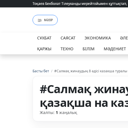
Тоқаев Бекболат Тілеуханды мерейтойымен құттықтап,
Тоқаев Бекболат Тілеуханды мерейтойымен құттықтап,
МӘЗІР
СҰХБАТ
САЯСАТ
ЭКОНОМИКА
ӘЛ
ҚАРЖЫ
ТЕХНО
БІЛІМ
МӘДЕНИЕТ
Басты бет
/
#Салмақ жинаудың 8 әдісі казакша туралы
#Салмақ жинау
қазақша на ка
Жалпы:
1
жаңалық