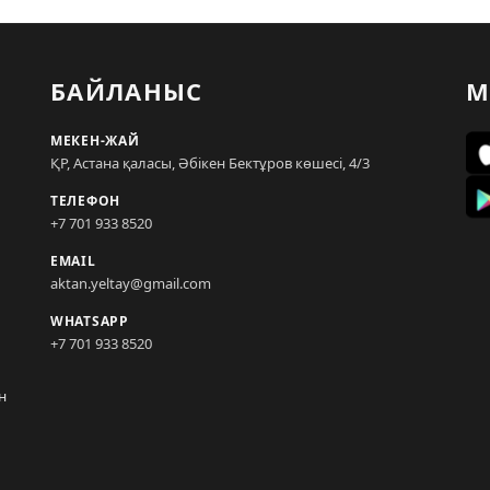
БАЙЛАНЫС
М
МЕКЕН-ЖАЙ
ҚР, Астана қаласы, Әбікен Бектұров көшесі, 4/3
ТЕЛЕФОН
+7 701 933 8520
EMAIL
aktan.yeltay@gmail.com
WHATSAPP
+7 701 933 8520
н