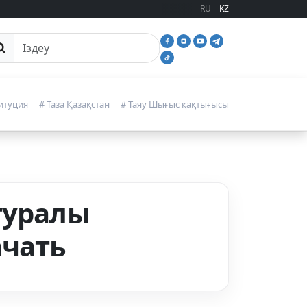
RU
KZ
йттан іздеу
итуция
# Таза Қазақстан
# Таяу Шығыс қақтығысы
туралы
ачать