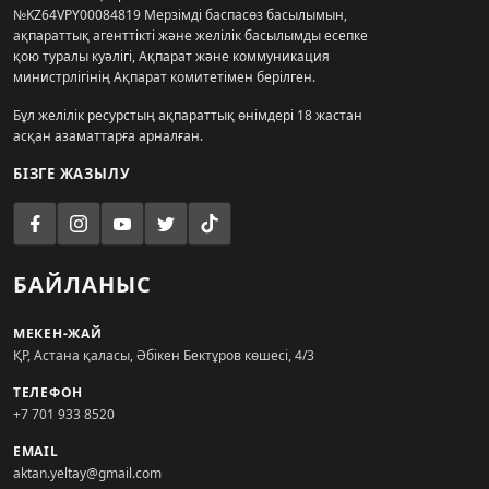
№KZ64VPY00084819 Мерзімді баспасөз басылымын,
ақпараттық агенттікті және желілік басылымды есепке
қою туралы куәлігі, Ақпарат және коммуникация
министрлігінің Ақпарат комитетімен берілген.
Бұл желілік ресурстың ақпараттық өнімдері 18 жастан
асқан азаматтарға арналған.
БІЗГЕ ЖАЗЫЛУ
БАЙЛАНЫС
МЕКЕН-ЖАЙ
ҚР, Астана қаласы, Әбікен Бектұров көшесі, 4/3
ТЕЛЕФОН
+7 701 933 8520
EMAIL
aktan.yeltay@gmail.com