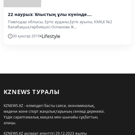
22 наурыз: Ұлыстың ұлы күнінде....
Павлодар облысы, Ертіс ауданы,Ертіс ауылы, КМҚК №2
балабақша,тәрбиешісі Оспанова Ж...
•
Lifestyle
30 қаңтар 2019
KZNEWS ТУРАЛЫ
KZNEWS.KZ - еліміздегі басты саяси, экономикалық,
мәдени және спорт жаңалықтарының сенімді дереккөзі.
Үздік сараптамалық мақала мен шынайы сұқбаттың
алаңы.
KZNEWS.KZ ақпарат агенттігі 29.12.2023 жылғы