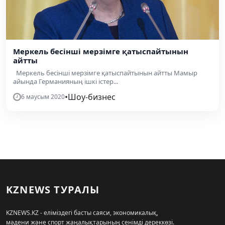
Меркель бесінші мерзімге қатыспайтынын
айтты
Меркель бесінші мерзімге қатыспайтынын айтты Мамыр
айында Германияның ішкі істер...
•
Шоу-бизнес
6 маусым 2020
KZNEWS ТУРАЛЫ
KZNEWS.KZ - еліміздегі басты саяси, экономикалық,
мәдени және спорт жаңалықтарының сенімді дереккөзі.