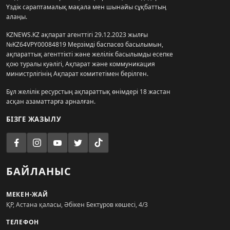
Үздік сараптамалық мақала мен шынайы сұқбаттың
алаңы.
KZNEWS.KZ ақпарат агенттігі 29.12.2023 жылғы
№KZ64VPY00084819 Мерзімді баспасөз басылымын,
ақпараттық агенттікті және желілік басылымды есепке
қою туралы куәлігі, Ақпарат және коммуникация
министрлігінің Ақпарат комитетімен берілген.
Бұл желілік ресурстың ақпараттық өнімдері 18 жастан
асқан азаматтарға арналған.
БІЗГЕ ЖАЗЫЛУ
БАЙЛАНЫС
МЕКЕН-ЖАЙ
ҚР, Астана қаласы, Әбікен Бектұров көшесі, 4/3
ТЕЛЕФОН