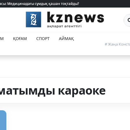
 жасы: Медицинадағы сұмдық қашан тоқтайды?
 жасы: Медицинадағы сұмдық қашан тоқтайды?
Са
ЕМ
ҚОҒАМ
СПОРТ
АЙМАҚ
# Жаңа Конст
матымды караоке