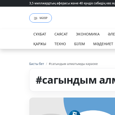
3,5 миллиардтың аферасы және 40 күндік сәбидің көз
3,5 миллиардтың аферасы және 40 күндік сәбидің көз
МӘЗІР
СҰХБАТ
САЯСАТ
ЭКОНОМИКА
ӘЛ
ҚАРЖЫ
ТЕХНО
БІЛІМ
МӘДЕНИЕТ
Басты бет
/
#сагындым алматымды караоке
#сагындым ал