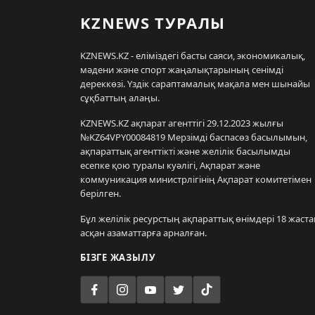
KZNEWS ТУРАЛЫ
KZNEWS.KZ - еліміздегі басты саяси, экономикалық,
мәдени және спорт жаңалықтарының сенімді
дереккөзі. Үздік сараптамалық мақала мен шынайы
сұқбаттың алаңы.
KZNEWS.KZ ақпарат агенттігі 29.12.2023 жылғы
№KZ64VPY00084819 Мерзімді баспасөз басылымын,
ақпараттық агенттікті және желілік басылымды
есепке қою туралы куәлігі, Ақпарат және
коммуникация министрлігінің Ақпарат комитетімен
берілген.
Бұл желілік ресурстың ақпараттық өнімдері 18 жаста
асқан азаматтарға арналған.
БІЗГЕ ЖАЗЫЛУ