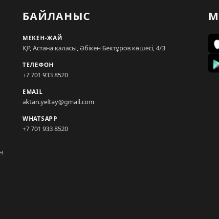
БАЙЛАНЫС
М
МЕКЕН-ЖАЙ
ҚР, Астана қаласы, Әбікен Бектұров көшесі, 4/3
ТЕЛЕФОН
+7 701 933 8520
EMAIL
aktan.yeltay@gmail.com
WHATSAPP
+7 701 933 8520
н