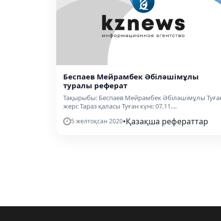
Беспаев Мейрамбек Әбіләшімұлы
туралы реферат
Тақырыбы: Беспаев Мейрамбек Әбіләшімұлы Туға
жері: Тараз қаласы Туған күні: 07.11....
•
Қазақша рефераттар
5 желтоқсан 2020