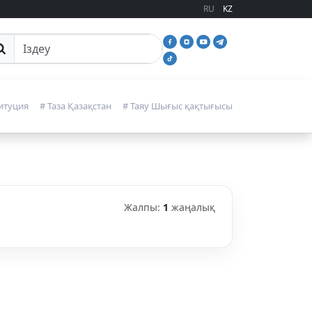
RU
KZ
йттан іздеу
итуция
# Таза Қазақстан
# Таяу Шығыс қақтығысы
Жалпы:
1
жаңалық