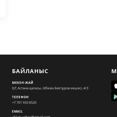
БАЙЛАНЫС
М
МЕКЕН-ЖАЙ
ҚР, Астана қаласы, Әбікен Бектұров көшесі, 4/3
ТЕЛЕФОН
+7 701 933 8520
EMAIL
aktan.yeltay@gmail.com