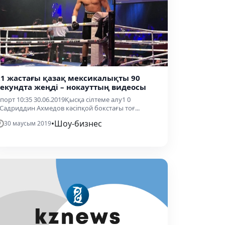
21 жастағы қазақ мексикалықты 90
секундта жеңді – нокауттың видеосы
порт 10:35 30.06.2019Қысқа сілтеме алу1 0
Садриддин Ахмедов кәсіпқой бокстағы тоғ...
•
Шоу-бизнес
30 маусым 2019