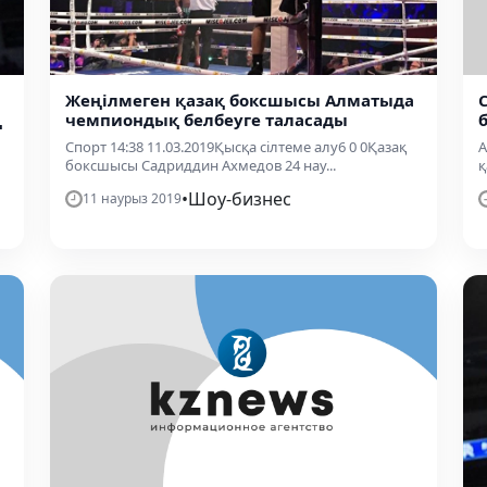
Жеңілмеген қазақ боксшысы Алматыда
ң
чемпиондық белбеуге таласады
Спорт 14:38 11.03.2019Қысқа сілтеме алу6 0 0Қазақ
А
боксшысы Садриддин Ахмедов 24 нау...
қ
•
Шоу-бизнес
11 наурыз 2019