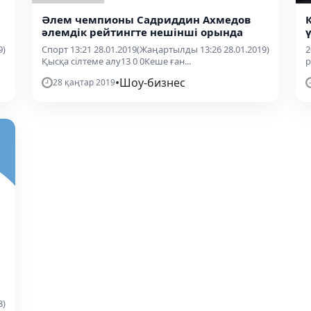
Әлем чемпионы Садриддин Ахмедов
әлемдік рейтингте нешінші орында
9)
Спорт 13:21 28.01.2019(Жаңартылды 13:26 28.01.2019)
2
Қысқа сілтеме алу13 0 0Кеше ған...
р
•
Шоу-бизнес
28 қаңтар 2019
8)