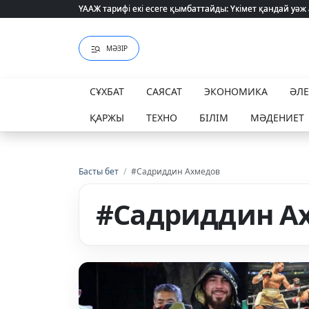
ҮААЖ тарифі екі есеге қымбаттайды: Үкімет қандай уәж
ҮААЖ тарифі екі есеге қымбаттайды: Үкімет қандай уәж
МӘЗІР
СҰХБАТ
САЯСАТ
ЭКОНОМИКА
ӘЛ
ҚАРЖЫ
ТЕХНО
БІЛІМ
МӘДЕНИЕТ
Басты бет
/
#Садриддин Ахмедов
#Садриддин А