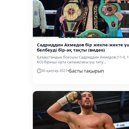
Садриддин Ахмедов бір жекпе-жекте ү
белбеуді бір-ақ тақты (видео)
Қазақстандық боксшы Садриддин Ахмедов (11-0, 1
КО) бірінші орта салмақтағы үш титу...
•
Басты тақырып
30 қаңтар 2021