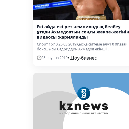
Екі айда екі рет чемпиондық белбеу
ұтқан Ахмедовтың соңғы жекпе-жегіні
видеосы жарияланды
Спорт 16:40 25.03.2019Қысқа сілтеме алу1 0 0Қазақ
боксшысы Садриддин Ахмедов екінші...
•
Шоу-бизнес
25 наурыз 2019