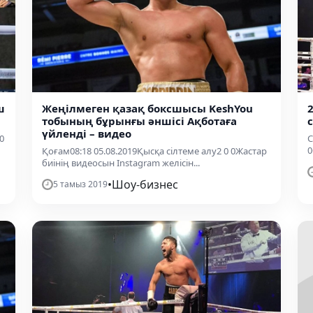
ш
Жеңілмеген қазақ боксшысы KeshYou
тобының бұрынғы әншісі Ақботаға
үйленді – видео
0
С
0
Қоғам08:18 05.08.2019Қысқа сілтеме алу2 0 0Жастар
биінің видеосын Instagram желісін...
•
Шоу-бизнес
5 тамыз 2019