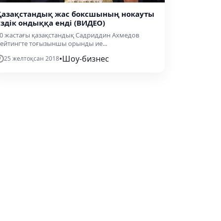
Қазақстандық жас боксшының нокауты
үздік ондыққа енді (ВИДЕО)
0 жастағы қазақстандық Садриддин Ахмедов
ейтингте тоғызыншы орынды ие...
•
Шоу-бизнес
25 желтоқсан 2018