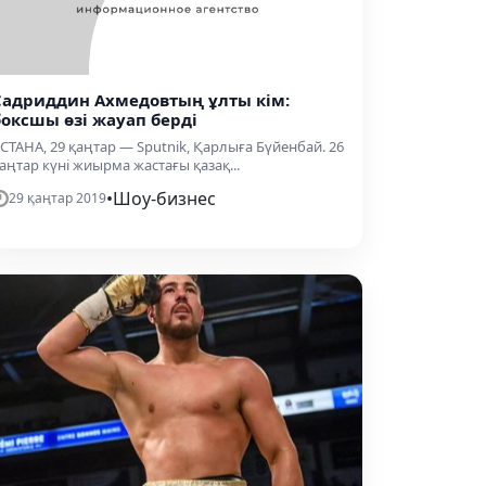
Садриддин Ахмедовтың ұлты кім:
боксшы өзі жауап берді
СТАНА, 29 қаңтар — Sputnik, Қарлыға Бүйенбай. 26
аңтар күні жиырма жастағы қазақ...
•
Шоу-бизнес
29 қаңтар 2019