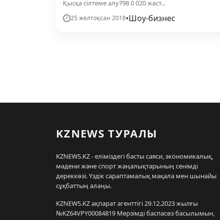
Қысқа сілтеме алу798 0 020 жаст...
•
Шоу-бизнес
25 желтоқсан 2018
KZNEWS ТУРАЛЫ
KZNEWS.KZ - еліміздегі басты саяси, экономикалық,
мәдени және спорт жаңалықтарының сенімді
дереккөзі. Үздік сараптамалық мақала мен шынайы
сұқбаттың алаңы.
KZNEWS.KZ ақпарат агенттігі 29.12.2023 жылғы
№KZ64VPY00084819 Мерзімді баспасөз басылымын,