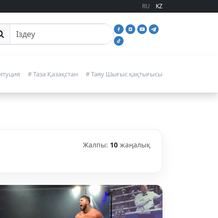
RU
KZ
йттан іздеу
итуция
# Таза Қазақстан
# Таяу Шығыс қақтығысы
Жалпы:
10
жаңалық