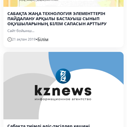
САБАҚТА ЖАҢА ТЕХНОЛОГИЯ ЭЛЕМЕНТТЕРІН
ПАЙДАЛАНУ АРҚЫЛЫ БАСТАУЫШ СЫНЫП
ОҚУШЫЛАРЫНЫҢ БІЛІМ САПАСЫН АРТТЫРУ
Сайт бойынш...
•
Білім
21 ақпан 2019
Сабақта тиімді әдіс-тәсілдер кешені