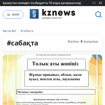
Қазақстан әлемдегі ең бақуатты 70 елдің қатарына енді
Қазақстан әлемдегі ең бақуатты 70 елдің қатарына енді
RU
KZ
МӘЗІР
Басты бет
/
#сабақта
#сабақта
Жалпы:
5
жаңалық