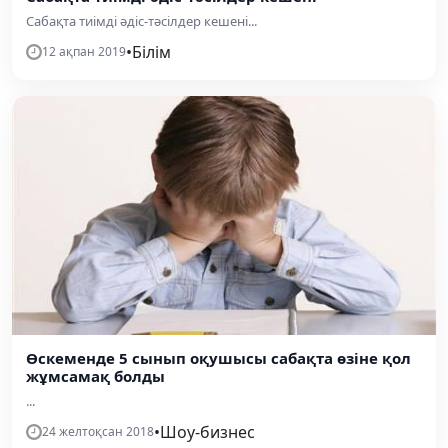
Сабақта тиімді әдіс-тәсілдер кешені...
•
Білім
12 ақпан 2019
Өскеменде 5 сынып оқушысы сабақта өзіне қол
жұмсамақ болды
...
•
Шоу-бизнес
24 желтоқсан 2018