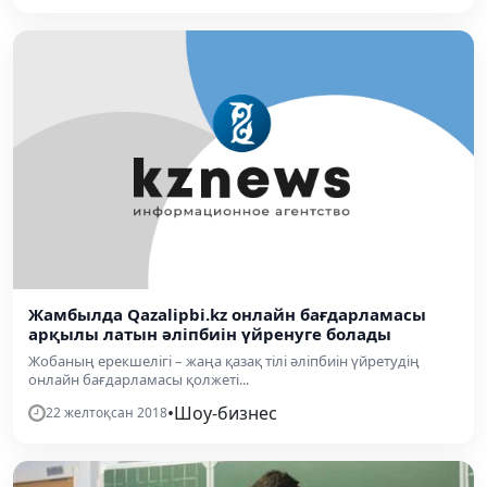
Жамбылда Qazalipbi.kz онлайн бағдарламасы
арқылы латын әліпбиін үйренуге болады
Жобаның ерекшелігі – жаңа қазақ тілі әліпбиін үйретудің
онлайн бағдарламасы қолжеті...
•
Шоу-бизнес
22 желтоқсан 2018