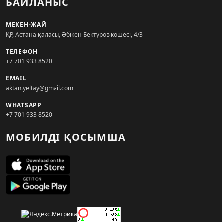
БАЙЛАНЫС
МЕКЕН-ЖАЙ
ҚР, Астана қаласы, Әбікен Бектұров көшесі, 4/3
ТЕЛЕФОН
+7 701 933 8520
EMAIL
aktan.yeltay@gmail.com
WHATSAPP
+7 701 933 8520
МОБИЛДІ ҚОСЫМША