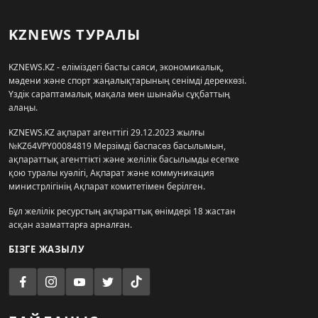
KZNEWS ТУРАЛЫ
KZNEWS.KZ - еліміздегі басты саяси, экономикалық,
мәдени және спорт жаңалықтарының сенімді дереккөзі.
Үздік сараптамалық мақала мен шынайы сұқбаттың
алаңы.
KZNEWS.KZ ақпарат агенттігі 29.12.2023 жылғы
№KZ64VPY00084819 Мерзімді баспасөз басылымын,
ақпараттық агенттікті және желілік басылымды есепке
қою туралы куәлігі, Ақпарат және коммуникация
министрлігінің Ақпарат комитетімен берілген.
Бұл желілік ресурстың ақпараттық өнімдері 18 жастан
асқан азаматтарға арналған.
БІЗГЕ ЖАЗЫЛУ