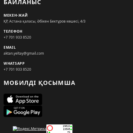
БАЙЛАНЫС
МЕКЕН-ЖАЙ
ҚР, Астана қаласы, Әбікен Бектұров көшесі, 4/3
ТЕЛЕФОН
+7 701 933 8520
EMAIL
aktan.yeltay@gmail.com
WHATSAPP
+7 701 933 8520
МОБИЛДІ ҚОСЫМША