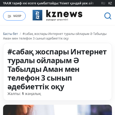
ҮААЖ тарифі екі есеге қымбаттайды: Үкімет қандай уәж айтады?
ҮААЖ тарифі екі есеге қымбаттайды: Үкімет қандай уәж айтады?
RU
KZ
МӘЗІР
Басты бет
/
#сабақ жоспары Интернет туралы ойларым Ә Табылды
Аман мен телефон 3 сынып әдебиеттік оқу
#сабақ жоспары Интернет
туралы ойларым Ә
Табылды Аман мен
телефон 3 сынып
әдебиеттік оқу
Жалпы:
1
жаңалық