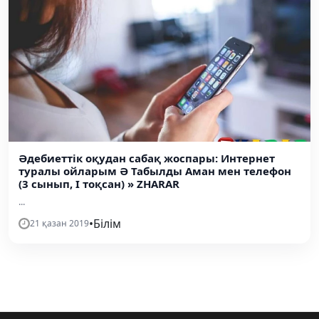
Әдебиеттік оқудан сабақ жоспары: Интернет
туралы ойларым Ә Табылды Аман мен телефон
(3 сынып, I тоқсан) » ZHARAR
...
•
Білім
21 қазан 2019