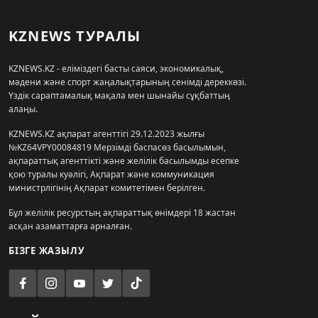
KZNEWS ТУРАЛЫ
KZNEWS.KZ - еліміздегі басты саяси, экономикалық,
мәдени және спорт жаңалықтарының сенімді дереккөзі.
Үздік сараптамалық мақала мен шынайы сұқбаттың
алаңы.
KZNEWS.KZ ақпарат агенттігі 29.12.2023 жылғы
№KZ64VPY00084819 Мерзімді баспасөз басылымын,
ақпараттық агенттікті және желілік басылымды есепке
қою туралы куәлігі, Ақпарат және коммуникация
министрлігінің Ақпарат комитетімен берілген.
Бұл желілік ресурстың ақпараттық өнімдері 18 жастан
асқан азаматтарға арналған.
БІЗГЕ ЖАЗЫЛУ