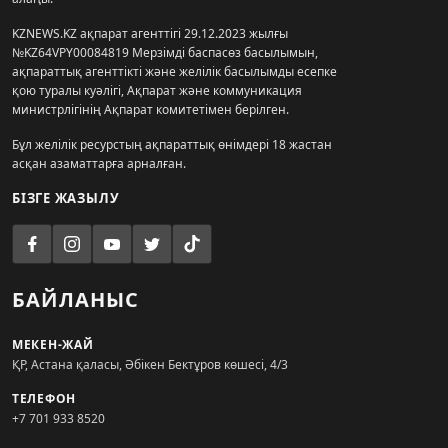
KZNEWS.KZ ақпарат агенттігі 29.12.2023 жылғы
№KZ64VPY00084819 Мерзімді баспасөз басылымын,
ақпараттық агенттікті және желілік басылымды есепке
қою туралы куәлігі, Ақпарат және коммуникация
министрлігінің Ақпарат комитетімен берілген.
Бұл желілік ресурстың ақпараттық өнімдері 18 жастан
асқан азаматтарға арналған.
БІЗГЕ ЖАЗЫЛУ
БАЙЛАНЫС
МЕКЕН-ЖАЙ
ҚР, Астана қаласы, Әбікен Бектұров көшесі, 4/3
ТЕЛЕФОН
+7 701 933 8520