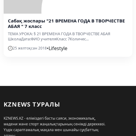
Сабақ жоспары "21 ВРЕМЕНА ГОДА В ТВОРЧЕСТВЕ
АБАЯ " 7 класс
ТЕМА УРОКА: § 21 ВРЕМЕНА ГОДА В ТВОРЧЕСТВЕ АБАЯ
ШколаДата:ФИО учителяКласс 7Количес...
•
Lifestyle
25 желтоқсан 2018
KZNEWS ТУРАЛЫ
KZNEWS.KZ - еліміздегі басты саяси, экономикалық,
мәдени және спорт жаңалықтарының сенімді дереккөзі.
Үздік сараптамалық мақала мен шынайы сұқбаттың
алаңы.