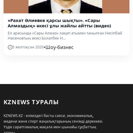
«Рахат Әлиевке қарсы шықты». «Сары
Алмаздың» әкесі ұлы жайлы айтты (видео)
Ел арасында «Сары Алмаз» лақап атымен танылған Несіпбай
Нәсеновтың әкесі Болатбек Н...
•
Шоу-бизнес
5 желтоқсан 2020
KZNEWS ТУРАЛЫ
KZNEWS.KZ - еліміздегі басты саяси, экономикалық,
мәдени және спорт жаңалықтарының сенімді дереккөзі.
Үздік сараптамалық мақала мен шынайы сұқбаттың
алаңы.