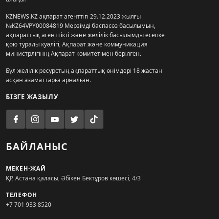
KZNEWS.KZ ақпарат агенттігі 29.12.2023 жылғы
№KZ64VPY00084819 Мерзімді баспасөз басылымын,
ақпараттық агенттікті және желілік басылымды есепке
қою туралы куәлігі, Ақпарат және коммуникация
министрлігінің Ақпарат комитетімен берілген.
Бұл желілік ресурстың ақпараттық өнімдері 18 жастан
асқан азаматтарға арналған.
БІЗГЕ ЖАЗЫЛУ
БАЙЛАНЫС
МЕКЕН-ЖАЙ
ҚР, Астана қаласы, Әбікен Бектұров көшесі, 4/3
ТЕЛЕФОН
+7 701 933 8520