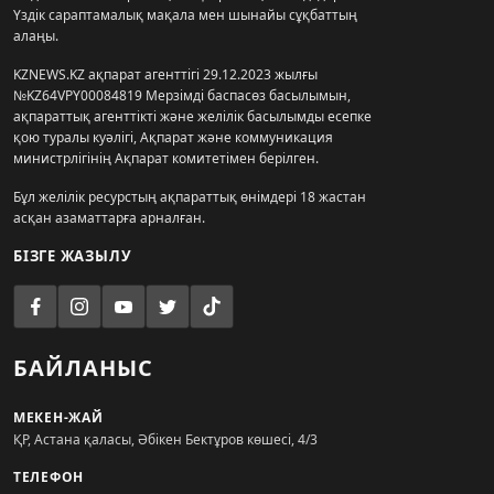
Үздік сараптамалық мақала мен шынайы сұқбаттың
алаңы.
KZNEWS.KZ ақпарат агенттігі 29.12.2023 жылғы
№KZ64VPY00084819 Мерзімді баспасөз басылымын,
ақпараттық агенттікті және желілік басылымды есепке
қою туралы куәлігі, Ақпарат және коммуникация
министрлігінің Ақпарат комитетімен берілген.
Бұл желілік ресурстың ақпараттық өнімдері 18 жастан
асқан азаматтарға арналған.
БІЗГЕ ЖАЗЫЛУ
БАЙЛАНЫС
МЕКЕН-ЖАЙ
ҚР, Астана қаласы, Әбікен Бектұров көшесі, 4/3
ТЕЛЕФОН