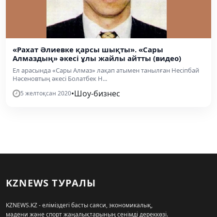
«Рахат Әлиевке қарсы шықты». «Сары
Алмаздың» әкесі ұлы жайлы айтты (видео)
Ел арасында «Сары Алмаз» лақап атымен танылған Несіпбай
Нәсеновтың әкесі Болатбек Н...
•
Шоу-бизнес
5 желтоқсан 2020
KZNEWS ТУРАЛЫ
KZNEWS.KZ - еліміздегі басты саяси, экономикалық,
мәдени және спорт жаңалықтарының сенімді дереккөзі.