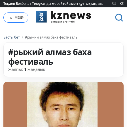
Тоқаев Бекболат Тілеуханды мерейтойымен құттықтап, шығармашылық т
Тоқаев Бекболат Тілеуханды мерейтойымен құттықтап, шығармашылық т
RU
KZ
МӘЗІР
Басты бет
/
#рыжий алмаз баха фестиваль
#рыжий алмаз баха
фестиваль
Жалпы:
1
жаңалық