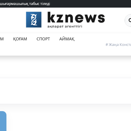
 шығармашылық табыс тіледі
 шығармашылық табыс тіледі
Са
ЕМ
ҚОҒАМ
СПОРТ
АЙМАҚ
# Жаңа Конст