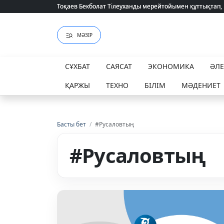
Тоқаев Бекболат Тілеуханды мерейтойымен құттықтап,
Тоқаев Бекболат Тілеуханды мерейтойымен құттықтап,
МӘЗІР
СҰХБАТ
САЯСАТ
ЭКОНОМИКА
ӘЛ
ҚАРЖЫ
ТЕХНО
БІЛІМ
МӘДЕНИЕТ
Басты бет
/
#Русаловтың
#Русаловтың