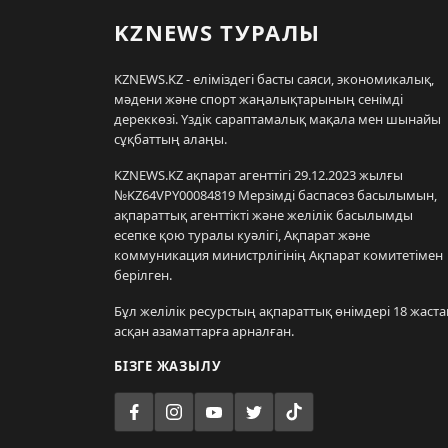
KZNEWS ТУРАЛЫ
KZNEWS.KZ - еліміздегі басты саяси, экономикалық,
мәдени және спорт жаңалықтарының сенімді
дереккөзі. Үздік сараптамалық мақала мен шынайы
сұқбаттың алаңы.
KZNEWS.KZ ақпарат агенттігі 29.12.2023 жылғы
№KZ64VPY00084819 Мерзімді баспасөз басылымын,
ақпараттық агенттікті және желілік басылымды
есепке қою туралы куәлігі, Ақпарат және
коммуникация министрлігінің Ақпарат комитетімен
берілген.
Бұл желілік ресурстың ақпараттық өнімдері 18 жаста
асқан азаматтарға арналған.
БІЗГЕ ЖАЗЫЛУ