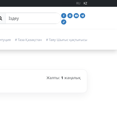
RU
KZ
йттан іздеу
итуция
# Таза Қазақстан
# Таяу Шығыс қақтығысы
Жалпы:
1
жаңалық