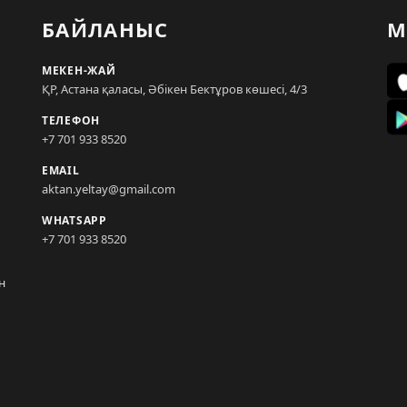
БАЙЛАНЫС
М
МЕКЕН-ЖАЙ
ҚР, Астана қаласы, Әбікен Бектұров көшесі, 4/3
ТЕЛЕФОН
+7 701 933 8520
EMAIL
aktan.yeltay@gmail.com
WHATSAPP
+7 701 933 8520
н