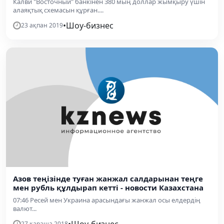
Калви "Восточный" банкінен 380 мың доллар жымқыру үшін
алаяқтық сxемасын құрған....
•
Шоу-бизнес
23 ақпан 2019
Азов теңізінде туған жанжал салдарынан теңге
мен рубль құлдырап кетті - новости Казахстана
07:46 Ресей мен Украина арасындағы жанжал осы елдердің
валют...
•
Шоу-бизнес
27 қараша 2018