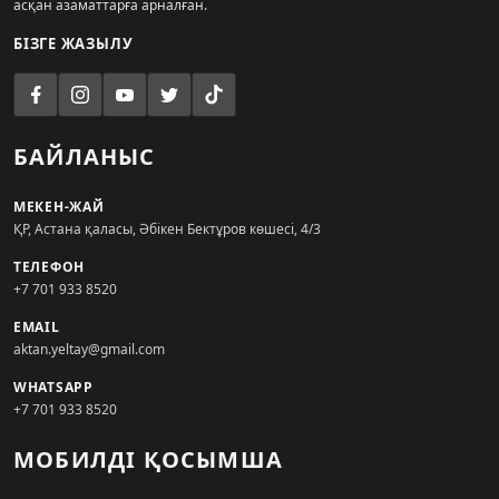
асқан азаматтарға арналған.
БІЗГЕ ЖАЗЫЛУ
БАЙЛАНЫС
МЕКЕН-ЖАЙ
ҚР, Астана қаласы, Әбікен Бектұров көшесі, 4/3
ТЕЛЕФОН
+7 701 933 8520
EMAIL
aktan.yeltay@gmail.com
WHATSAPP
+7 701 933 8520
МОБИЛДІ ҚОСЫМША