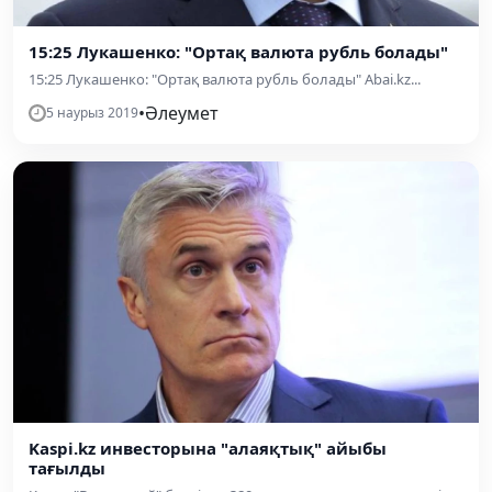
15:25 Лукашенко: "Ортақ валюта рубль болады"
15:25 Лукашенко: "Ортақ валюта рубль болады" Abai.kz...
•
Әлеумет
5 наурыз 2019
Kaspi.kz инвесторына "алаяқтық" айыбы
тағылды