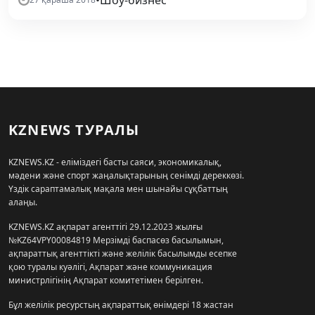
KZNEWS ТУРАЛЫ
KZNEWS.KZ - еліміздегі басты саяси, экономикалық,
мәдени және спорт жаңалықтарының сенімді дереккөзі.
Үздік сараптамалық мақала мен шынайы сұқбаттың
алаңы.
KZNEWS.KZ ақпарат агенттігі 29.12.2023 жылғы
№KZ64VPY00084819 Мерзімді баспасөз басылымын,
ақпараттық агенттікті және желілік басылымды есепке
қою туралы куәлігі, Ақпарат және коммуникация
министрлігінің Ақпарат комитетімен берілген.
Бұл желілік ресурстың ақпараттық өнімдері 18 жастан