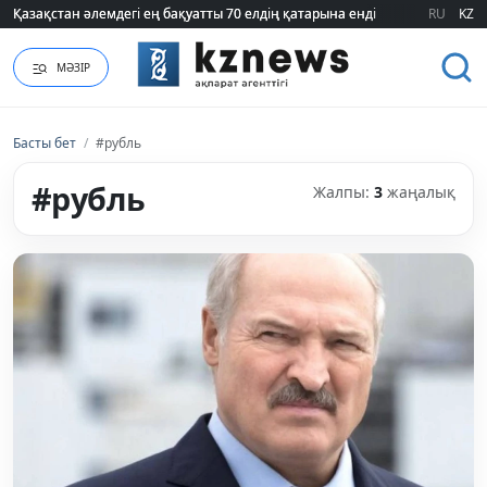
Қазақстан әлемдегі ең бақуатты 70 елдің қатарына енді
Қазақстан әлемдегі ең бақуатты 70 елдің қатарына енді
RU
KZ
МӘЗІР
Басты бет
/
#рубль
#рубль
Жалпы:
3
жаңалық