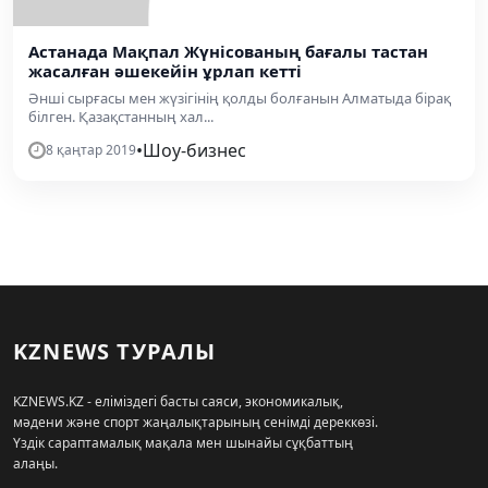
Астанада Мақпал Жүнісованың бағалы тастан
жасалған әшекейін ұрлап кетті
Әнші сырғасы мен жүзігінің қолды болғанын Алматыда бірақ
білген. Қазақстанның хал...
•
Шоу-бизнес
8 қаңтар 2019
KZNEWS ТУРАЛЫ
KZNEWS.KZ - еліміздегі басты саяси, экономикалық,
мәдени және спорт жаңалықтарының сенімді дереккөзі.
Үздік сараптамалық мақала мен шынайы сұқбаттың
алаңы.