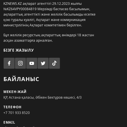
KZNEWS.KZ ақпарат агенттігі 29.12.2023 жылғы
№KZ64VPY00084819 Мерзімді баспасөз басылымын,
ақпараттық агенттікті және желілік басылымды есепке
қою туралы куәлігі, Ақпарат және коммуникация
министрлігінің Ақпарат комитетімен берілген.
Бұл желілік ресурстың ақпараттық өнімдері 18 жастан
асқан азаматтарға арналған.
БІЗГЕ ЖАЗЫЛУ
БАЙЛАНЫС
МЕКЕН-ЖАЙ
ҚР, Астана қаласы, Әбікен Бектұров көшесі, 4/3
ТЕЛЕФОН
+7 701 933 8520
EMAIL