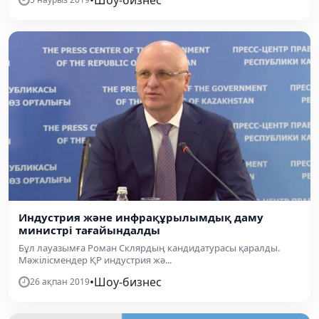
Индустрия және инфрақұрылымдық даму
министрі тағайындалды
Бұл лауазымға Роман Склярдың кандидатурасы қаралды.
Мәжілісмендер ҚР индустрия жә...
•
Шоу-бизнес
26 ақпан 2019