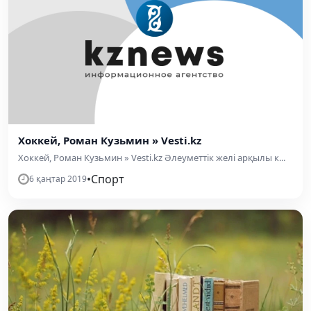
Хоккей, Роман Кузьмин » Vesti.kz
Хоккей, Роман Кузьмин » Vesti.kz Әлеуметтік желі арқылы к...
•
Спорт
6 қаңтар 2019