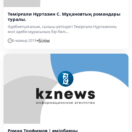
Темірғали Нұртазин С. Мұқановтың романдары
туралы.
Әдебиетші­ғалым, сыншы ретіндегі Темірғали Нұртазиннің
мол әдеби мұрасының бір бөлі...
•
Білім
6 мамыр 2019
Роман Трофимов | өмірбаяны