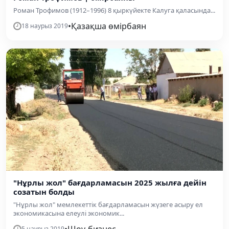
Роман Трофимов (1912–1996) 8 қыркүйекте Калуга қаласында...
•
Қазақша өмірбаян
18 наурыз 2019
"Нұрлы жол" бағдарламасын 2025 жылға дейін
созатын болды
"Нұрлы жол" мемлекеттік бағдарламасын жүзеге асыру ел
экономикасына елеулі экономик...
•
Шоу-бизнес
5 наурыз 2019