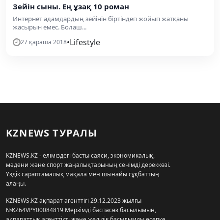
Зейін сыны. Ең ұзақ 10 роман
Интернет адамдардың зейінін біртіндеп жойып жатқаны
жасырын емес. Болаш...
•
Lifestyle
27 қараша 2018
KZNEWS ТУРАЛЫ
KZNEWS.KZ - еліміздегі басты саяси, экономикалық,
мәдени және спорт жаңалықтарының сенімді дереккөзі.
Үздік сараптамалық мақала мен шынайы сұқбаттың
алаңы.
KZNEWS.KZ ақпарат агенттігі 29.12.2023 жылғы
№KZ64VPY00084819 Мерзімді баспасөз басылымын,
ақпараттық агенттікті және желілік басылымды есепке