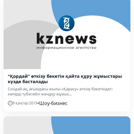
"Қордай" өткізу бекетін қайта құру жұмыстары
күзде басталады
Сондай-ақ, ағымдағы жылы «Қарасу» өткізу бекетіндегі
көпірді түбегейлі жөндеу жұмыс...
•
Шоу-бизнес
9 қаңтар 2019