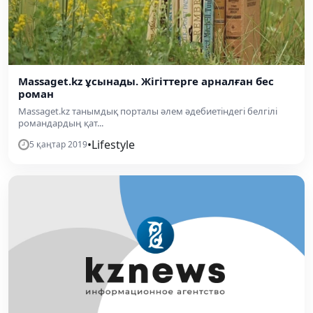
Massaget.kz ұсынады. Жігіттерге арналған бес
роман
Massaget.kz танымдық порталы әлем әдебиетіндегі белгілі
романдардың қат...
•
Lifestyle
5 қаңтар 2019