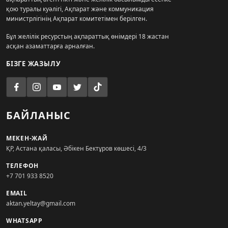
қою туралы куәлігі, Ақпарат және коммуникация
министрлігінің Ақпарат комитетімен берілген.
Бұл желілік ресурстың ақпараттық өнімдері 18 жастан
асқан азаматтарға арналған.
БІЗГЕ ЖАЗЫЛУ
БАЙЛАНЫС
МЕКЕН-ЖАЙ
ҚР, Астана қаласы, Әбікен Бектұров көшесі, 4/3
ТЕЛЕФОН
+7 701 933 8520
EMAIL
aktan.yeltay@gmail.com
WHATSAPP