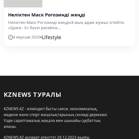
Неліктен Маск Рогозинді жеңді
Неліктен Маск Рогозинді жеңді«8 мың адам жұмыс істейтін
«Space - Х» бүкіл ресейлік...
•
Lifestyle
4 маусым 2020
KZNEWS ТУРАЛЫ
KZNEWS.KZ - еліміздегі басты саяси, экономикалық,
мәдени және спорт жаңалықтарының сенімді дереккөзі.
Үздік сараптамалық мақала мен шынайы сұқбаттың
алаңы.
KZNEWS.KZ ақпарат агенттігі 29.12.2023 жылғы