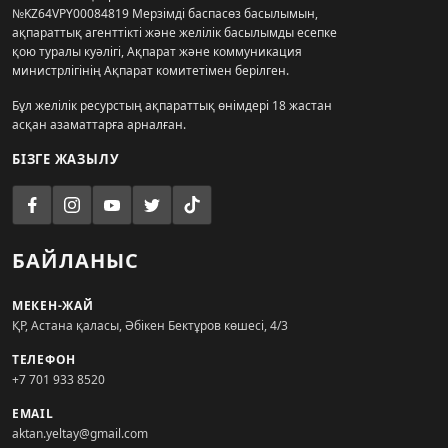
№KZ64VPY00084819 Мерзімді баспасөз басылымын,
ақпараттық агенттікті және желілік басылымды есепке
қою туралы куәлігі, Ақпарат және коммуникация
министрлігінің Ақпарат комитетімен берілген.
Бұл желілік ресурстың ақпараттық өнімдері 18 жастан
асқан азаматтарға арналған.
БІЗГЕ ЖАЗЫЛУ
БАЙЛАНЫС
МЕКЕН-ЖАЙ
ҚР, Астана қаласы, Әбікен Бектұров көшесі, 4/3
ТЕЛЕФОН
+7 701 933 8520
EMAIL
aktan.yeltay@gmail.com