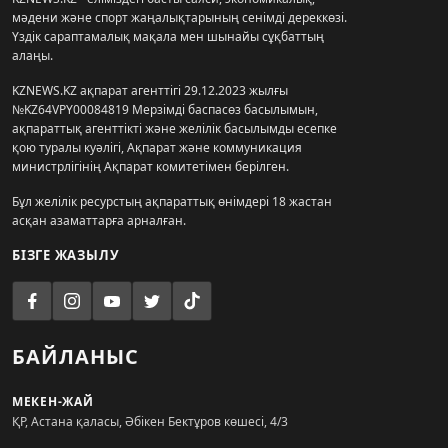
мәдени және спорт жаңалықтарының сенімді дереккөзі.
Үздік сараптамалық мақала мен шынайы сұқбаттың
алаңы.
KZNEWS.KZ ақпарат агенттігі 29.12.2023 жылғы
№KZ64VPY00084819 Мерзімді баспасөз басылымын,
ақпараттық агенттікті және желілік басылымды есепке
қою туралы куәлігі, Ақпарат және коммуникация
министрлігінің Ақпарат комитетімен берілген.
Бұл желілік ресурстың ақпараттық өнімдері 18 жастан
асқан азаматтарға арналған.
БІЗГЕ ЖАЗЫЛУ
БАЙЛАНЫС
МЕКЕН-ЖАЙ
ҚР, Астана қаласы, Әбікен Бектұров көшесі, 4/3