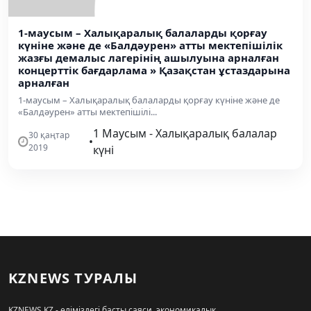
1-маусым – Халықаралық балаларды қорғау
күніне және де «Балдәурен» атты мектепішілік
жазғы демалыс лагерінің ашылуына арналған
концерттік бағдарлама » Қазақстан ұстаздарына
арналған
1-маусым – Халықаралық балаларды қорғау күніне және де
«Балдәурен» атты мектепішілі...
1 Маусым - Халықаралық балалар
30 қаңтар
•
2019
күні
KZNEWS ТУРАЛЫ
KZNEWS.KZ - еліміздегі басты саяси, экономикалық,