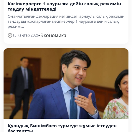
Кәсіпкерлерге 1 наурызға дейін салық режимін
таңдау міндеттеледі
Оңайлатылған декларация негізіндегі арнаулы салық режимін
таңдауды жоспарлаған кәсіпкерлер 1 наурызға дейін салық
режимі...
•
Экономика
15 қаңтар 2026
Қуандық Бишімбаев түрмеде жұмыс істеуден
бас тартты