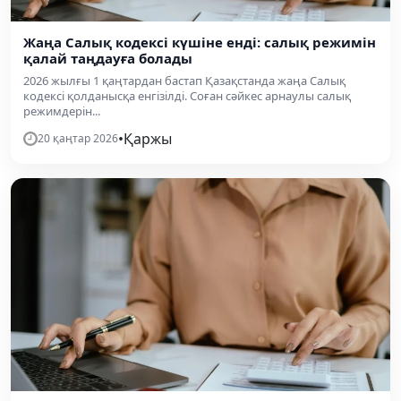
Жаңа Салық кодексі күшіне енді: салық режимін
қалай таңдауға болады
2026 жылғы 1 қаңтардан бастап Қазақстанда жаңа Салық
кодексі қолданысқа енгізілді. Соған сәйкес арнаулы салық
режимдерін...
•
Қаржы
20 қаңтар 2026