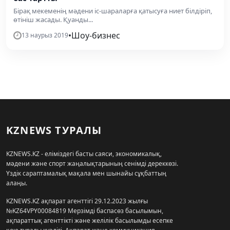
Бірақ мекеменің мәдени іс-шараларға қатысуға ниет білдіріп,
өтініш жасады. Қуанды...
•
Шоу-бизнес
13 наурыз 2019
KZNEWS ТУРАЛЫ
KZNEWS.KZ - еліміздегі басты саяси, экономикалық,
мәдени және спорт жаңалықтарының сенімді дереккөзі.
Үздік сараптамалық мақала мен шынайы сұқбаттың
алаңы.
KZNEWS.KZ ақпарат агенттігі 29.12.2023 жылғы
№KZ64VPY00084819 Мерзімді баспасөз басылымын,
ақпараттық агенттікті және желілік басылымды есепке