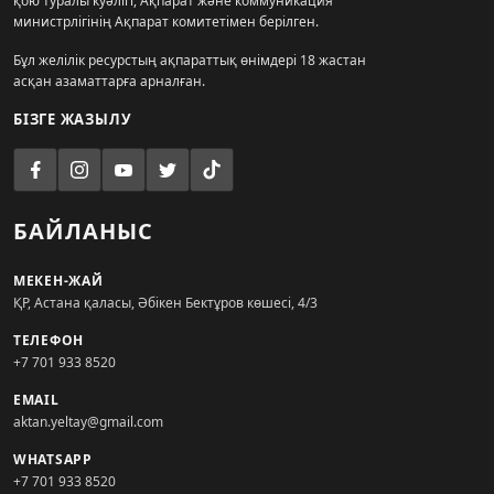
қою туралы куәлігі, Ақпарат және коммуникация
министрлігінің Ақпарат комитетімен берілген.
Бұл желілік ресурстың ақпараттық өнімдері 18 жастан
асқан азаматтарға арналған.
БІЗГЕ ЖАЗЫЛУ
БАЙЛАНЫС
МЕКЕН-ЖАЙ
ҚР, Астана қаласы, Әбікен Бектұров көшесі, 4/3
ТЕЛЕФОН
+7 701 933 8520
EMAIL
aktan.yeltay@gmail.com
WHATSAPP
+7 701 933 8520