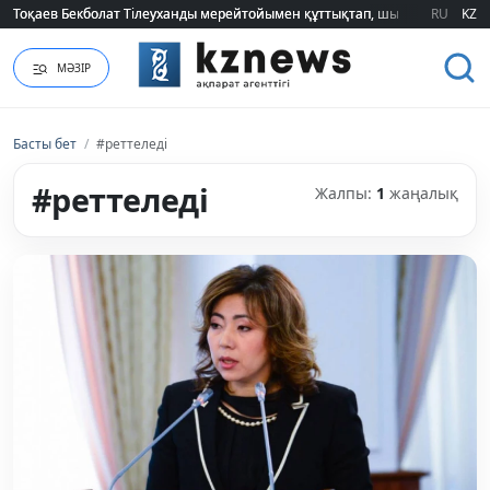
Тоқаев Бекболат Тілеуханды мерейтойымен құттықтап, шығармашылық т
Тоқаев Бекболат Тілеуханды мерейтойымен құттықтап, шығармашылық т
RU
KZ
МӘЗІР
Басты бет
/
#реттеледі
#реттеледі
Жалпы:
1
жаңалық