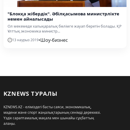
"Блокқа жібердік". Әбілқасымова министрлікте
немен айналысады
Ол мекемеде халықаралық бөлімге жауап беретін болады. ҚР
Ұлттық экономика министр...
•
Шоу-бизнес
13 наурыз 2019
KZNEWS ТУРАЛЫ
KZNEWS.KZ - еліміздегі басты саяси, экономикалық,
мәдени және спорт жаңалықтарының сенімді дереккөзі.
Үздік сараптамалық мақала мен шынайы сұқбаттың
алаңы.