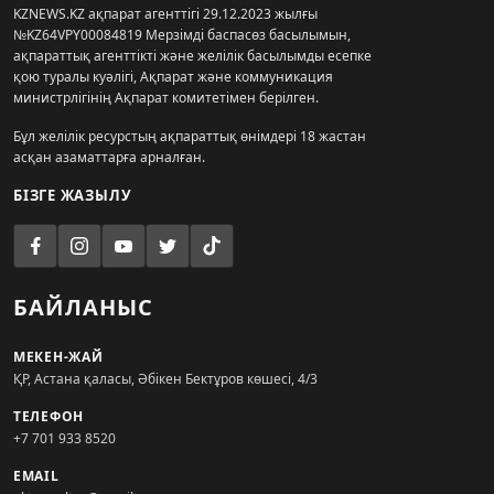
KZNEWS.KZ ақпарат агенттігі 29.12.2023 жылғы
№KZ64VPY00084819 Мерзімді баспасөз басылымын,
ақпараттық агенттікті және желілік басылымды есепке
қою туралы куәлігі, Ақпарат және коммуникация
министрлігінің Ақпарат комитетімен берілген.
Бұл желілік ресурстың ақпараттық өнімдері 18 жастан
асқан азаматтарға арналған.
БІЗГЕ ЖАЗЫЛУ
БАЙЛАНЫС
МЕКЕН-ЖАЙ
ҚР, Астана қаласы, Әбікен Бектұров көшесі, 4/3
ТЕЛЕФОН
+7 701 933 8520
EMAIL