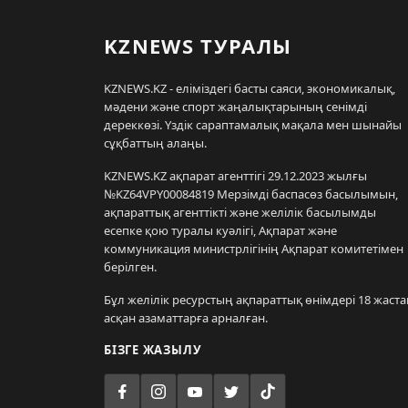
KZNEWS ТУРАЛЫ
KZNEWS.KZ - еліміздегі басты саяси, экономикалық,
мәдени және спорт жаңалықтарының сенімді
дереккөзі. Үздік сараптамалық мақала мен шынайы
сұқбаттың алаңы.
KZNEWS.KZ ақпарат агенттігі 29.12.2023 жылғы
№KZ64VPY00084819 Мерзімді баспасөз басылымын,
ақпараттық агенттікті және желілік басылымды
есепке қою туралы куәлігі, Ақпарат және
коммуникация министрлігінің Ақпарат комитетімен
берілген.
Бұл желілік ресурстың ақпараттық өнімдері 18 жаста
асқан азаматтарға арналған.
БІЗГЕ ЖАЗЫЛУ