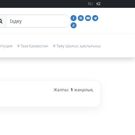
RU
KZ
йттан іздеу
итуция
# Таза Қазақстан
# Таяу Шығыс қақтығысы
Жалпы:
1
жаңалық