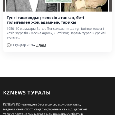
Түнгі тасжолдың «елесі» атанған, беті
толығымен жоқ адамның тарихы
1950–60 жылдары Батыс Пенсильванияда түн ішінде көшені
кезіп жүретін «Жасыл адам», «Беті жоқ Чарли» туралы үрейлі
әңгіме...
•
Әлем
11 қаңтар 2026
KZNEWS ТУРАЛЫ
KZNEWS.KZ - еліміздегі басты саяси, экономикалық,
мәдени және спорт жаңалықтарының сенімді дереккөзі.
Үздік сараптамалық мақала мен шынайы сұқбаттың