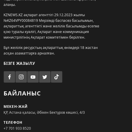
алаңы.
KZNEWS.KZ ақпарат агенттігі 29.12.2023 жылғы
№KZ64VPY00084819 Мерзімді баспасөз басылымын,
ақпараттық агенттікті және желілік басылымды есепке
қою туралы куәлігі, Ақпарат және коммуникация
министрлігінің Ақпарат комитетімен берілген.
Бұл желілік ресурстың ақпараттық өнімдері 18 жастан
асқан азаматтарға арналған.
БІЗГЕ ЖАЗЫЛУ
БАЙЛАНЫС
МЕКЕН-ЖАЙ
ҚР, Астана қаласы, Әбікен Бектұров көшесі, 4/3
ТЕЛЕФОН
+7 701 933 8520