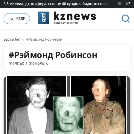
3,5 миллиардтың аферасы және 40 күндік сәбидің көз жасы: Медицинад
3,5 миллиардтың аферасы және 40 күндік сәбидің көз жасы: Медицинад
RU
KZ
МӘЗІР
Басты бет
/
#Рэймонд Робинсон
#Рэймонд Робинсон
Жалпы:
1
жаңалық