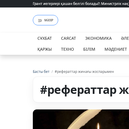
Грант иегерлері қашан белгілі болады?: Министрлік нақ
Грант иегерлері қашан белгілі болады?: Министрлік нақ
МӘЗІР
СҰХБАТ
САЯСАТ
ЭКОНОМИКА
ӘЛ
ҚАРЖЫ
ТЕХНО
БІЛІМ
МӘДЕНИЕТ
Басты бет
/
#рефераттар жинағы жоспарымен
#рефераттар 