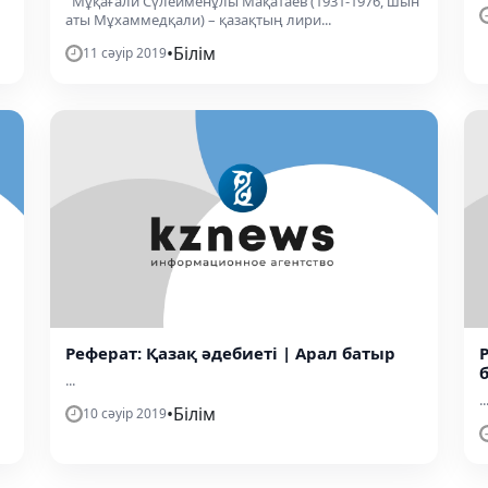
Мұқағали Сүлейменұлы Мақатаев (1931-1976, шын
аты Мұхаммедқали) – қазақтың лири...
•
Білім
11 сәуір 2019
Реферат: Қазақ әдебиеті | Арал батыр
...
..
•
Білім
10 сәуір 2019