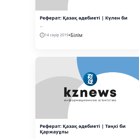
Реферат: Қазақ әдебиеті | Күлен би
...
•
Білім
14 сәуір 2019
Реферат: Қазақ әдебиеті | Тәңкі би
Қаржауұлы