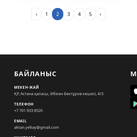
‹
1
2
3
4
5
›
БАЙЛАНЫС
М
МЕКЕН-ЖАЙ
ҚР, Астана қаласы, Әбікен Бектұров көшесі, 4/3
ТЕЛЕФОН
+7 701 933 8520
EMAIL
aktan.yeltay@gmail.com