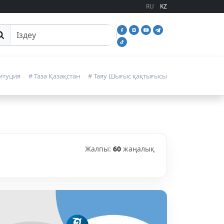
RU
KZ
йттан іздеу
итуция
# Таза Қазақстан
# Таяу Шығыс қақтығысы
Жалпы:
60
жаңалық