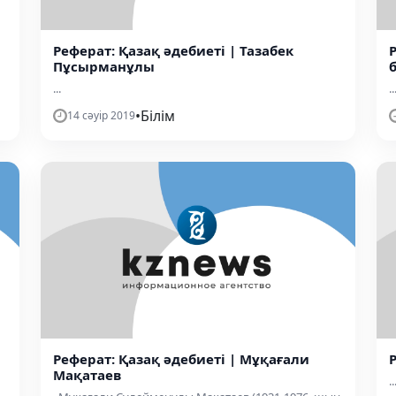
Реферат: Қазақ әдебиеті | Тазабек
Пұсырманұлы
...
..
•
Білім
14 сәуір 2019
Реферат: Қазақ әдебиеті | Мұқағали
Мақатаев
..