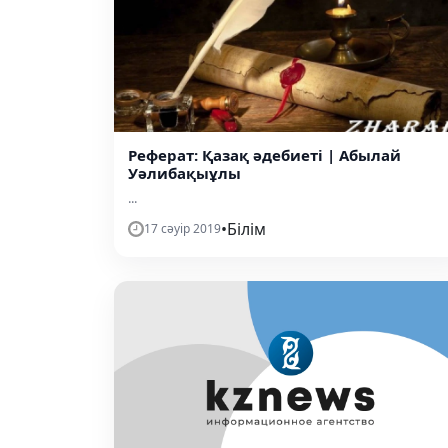
Реферат: Қазақ әдебиеті | Абылай
Уәлибақыұлы
...
•
Білім
17 сәуір 2019