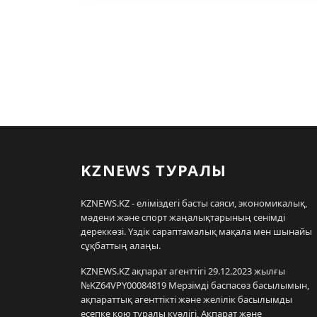
KZNEWS ТУРАЛЫ
KZNEWS.KZ - еліміздегі басты саяси, экономикалық,
мәдени және спорт жаңалықтарының сенімді
дереккөзі. Үздік сараптамалық мақала мен шынайы
сұқбаттың алаңы.
KZNEWS.KZ ақпарат агенттігі 29.12.2023 жылғы
№KZ64VPY00084819 Мерзімді баспасөз басылымын,
ақпараттық агенттікті және желілік басылымды
есепке қою туралы куәлігі, Ақпарат және