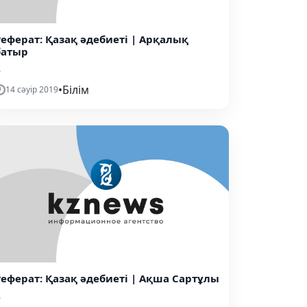
Реферат: Қазақ әдебиеті | Арқалық
батыр
.
•
Білім
14 сәуір 2019
Реферат: Қазақ әдебиеті | Ақша Сартұлы
.