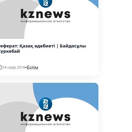
Реферат: Қазақ әдебиеті | Байдосұлы
Күркебай
.
•
Білім
14 сәуір 2019