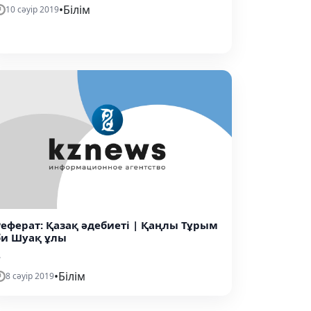
•
Білім
10 сәуір 2019
Реферат: Қазақ әдебиеті | Қаңлы Тұрым
би Шуақ ұлы
.
•
Білім
8 сәуір 2019