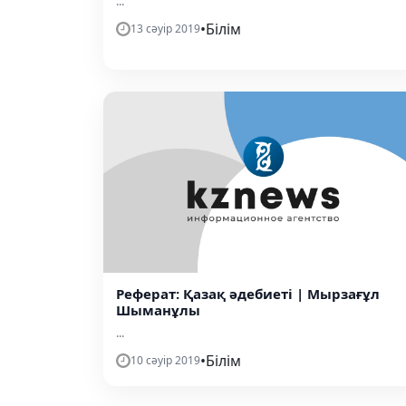
...
•
Білім
13 сәуір 2019
Реферат: Қазақ әдебиеті | Мырзағұл
Шыманұлы
...
•
Білім
10 сәуір 2019