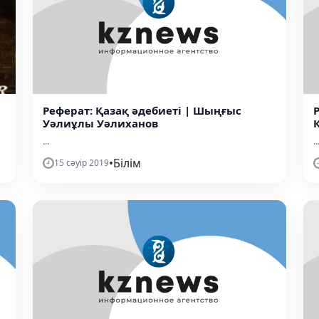
Реферат: Қазақ әдебиеті | Шыңғыс
Уәлиұлы Уәлиханов
...
..
•
Білім
15 сәуір 2019