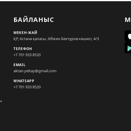
БАЙЛАНЫС
М
МЕКЕН-ЖАЙ
ҚР, Астана қаласы, Әбікен Бектұров көшесі, 4/3
ТЕЛЕФОН
+7 701 933 8520
EMAIL
aktan.yeltay@gmail.com
WHATSAPP
+7 701 933 8520
н