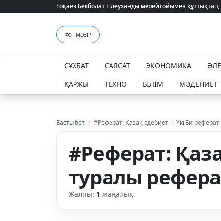
Тоқаев Бекболат Тілеуханды мерейтойымен құттықтап,
Тоқаев Бекболат Тілеуханды мерейтойымен құттықтап,
МӘЗІР
СҰХБАТ
САЯСАТ
ЭКОНОМИКА
ӘЛ
ҚАРЖЫ
ТЕХНО
БІЛІМ
МӘДЕНИЕТ
Басты бет
/
#Реферат: Қазақ әдебиеті | Үкі Би реферат
#Реферат: Қаза
туралы рефера
Жалпы:
1
жаңалық