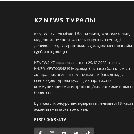
KZNEWS ТУРАЛЫ
KZNEWS.KZ - еліміздегі басты саяси, экономикалық,
мәдени және спорт жаңалықтарының сенімді
дереккөзі. Үздік сараптамалық мақала мен шынайы
сұқбаттың алаңы.
KZNEWS.KZ ақпарат агенттігі 29.12.2023 жылғы
№KZ64VPY00084819 Мерзімді баспасөз басылымын,
ақпараттық агенттікті және желілік басылымды
есепке қою туралы куәлігі, Ақпарат және
коммуникация министрлігінің Ақпарат комитетімен
берілген.
Бұл желілік ресурстың ақпараттық өнімдері 18 жаста
асқан азаматтарға арналған.
БІЗГЕ ЖАЗЫЛУ