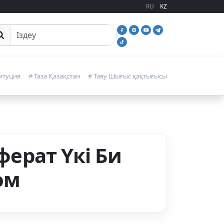
RU
KZ
йттан іздеу
итуция
# Таза Қазақстан
# Таяу Шығыс қақтығысы
ферат Үкі Би
ом