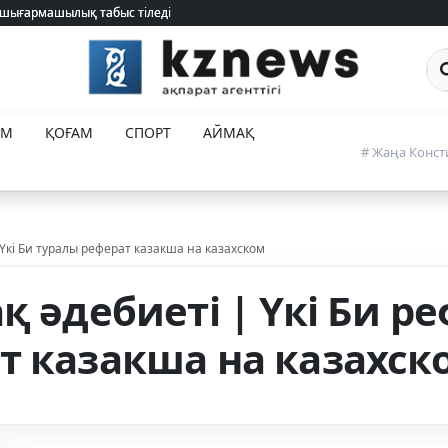
 шығармашылық табыс тіледі
 шығармашылық табыс тіледі
Са
ЕМ
ҚОҒАМ
СПОРТ
АЙМАҚ
# Жаңа Конст
 Үкі Би туралы реферат казакша на казахском
қ әдебиеті | Үкі Би ре
т казакша на казахск