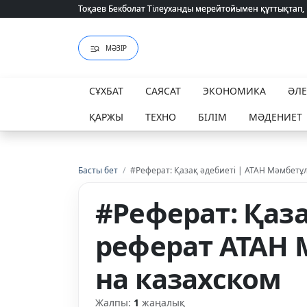
Тоқаев Бекболат Тілеуханды мерейтойымен құттықтап,
Тоқаев Бекболат Тілеуханды мерейтойымен құттықтап,
МӘЗІР
СҰХБАТ
САЯСАТ
ЭКОНОМИКА
ӘЛ
ҚАРЖЫ
ТЕХНО
БІЛІМ
МӘДЕНИЕТ
Басты бет
/
#Реферат: Қазақ әдебиеті | АТАН Мәмбетұ
#Реферат: Қаз
реферат АТАН 
на казахском
Жалпы:
1
жаңалық