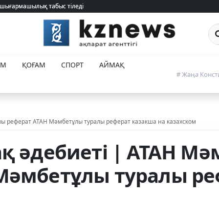
 шығармашылық табыс тіледі
 шығармашылық табыс тіледі
Са
ЕМ
ҚОҒАМ
СПОРТ
АЙМАҚ
# Жаңа Конст
лы реферат АТАН Мәмбетұлы туралы реферат казакша на казахском
ақ әдебиеті | АТАН М
Мәмбетұлы туралы ре