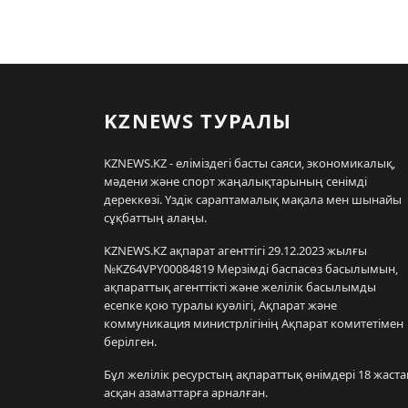
KZNEWS ТУРАЛЫ
KZNEWS.KZ - еліміздегі басты саяси, экономикалық,
мәдени және спорт жаңалықтарының сенімді
дереккөзі. Үздік сараптамалық мақала мен шынайы
сұқбаттың алаңы.
KZNEWS.KZ ақпарат агенттігі 29.12.2023 жылғы
№KZ64VPY00084819 Мерзімді баспасөз басылымын,
ақпараттық агенттікті және желілік басылымды
есепке қою туралы куәлігі, Ақпарат және
коммуникация министрлігінің Ақпарат комитетімен
берілген.
Бұл желілік ресурстың ақпараттық өнімдері 18 жаста
асқан азаматтарға арналған.