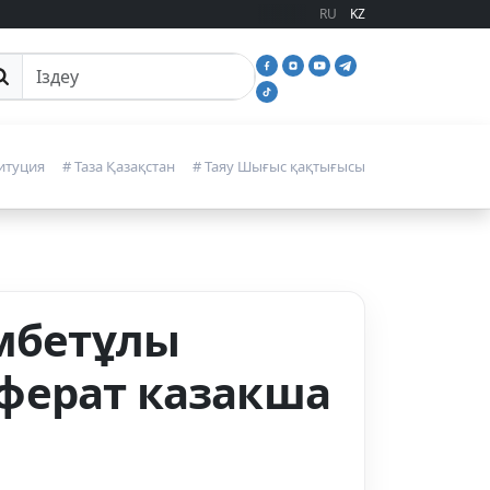
RU
KZ
йттан іздеу
итуция
# Таза Қазақстан
# Таяу Шығыс қақтығысы
әмбетұлы
ферат казакша