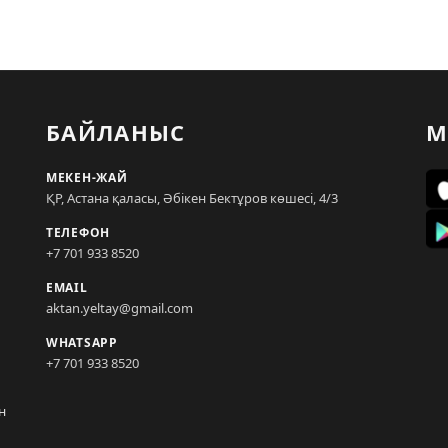
БАЙЛАНЫС
М
МЕКЕН-ЖАЙ
ҚР, Астана қаласы, Әбікен Бектұров көшесі, 4/3
ТЕЛЕФОН
+7 701 933 8520
EMAIL
aktan.yeltay@gmail.com
WHATSAPP
+7 701 933 8520
н