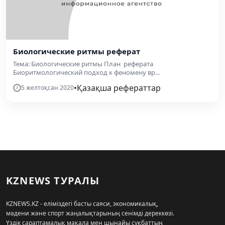
Биологические ритмы реферат
Тема: Биологические ритмы План реферата
Биоритмологический подход к феномену вр...
•
Қазақша рефераттар
5 желтоқсан 2020
KZNEWS ТУРАЛЫ
KZNEWS.KZ - еліміздегі басты саяси, экономикалық,
мәдени және спорт жаңалықтарының сенімді дереккөзі.
Үздік сараптамалық мақала мен шынайы сұқбаттың