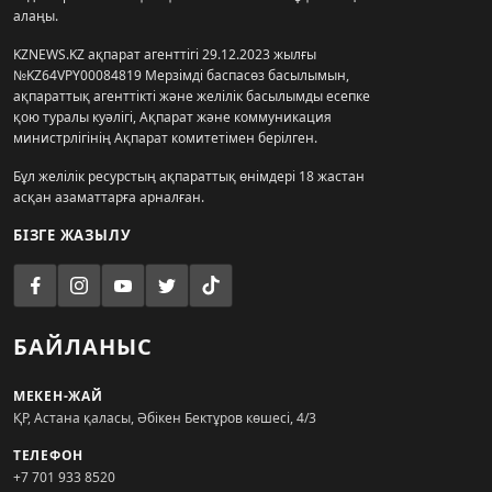
алаңы.
KZNEWS.KZ ақпарат агенттігі 29.12.2023 жылғы
№KZ64VPY00084819 Мерзімді баспасөз басылымын,
ақпараттық агенттікті және желілік басылымды есепке
қою туралы куәлігі, Ақпарат және коммуникация
министрлігінің Ақпарат комитетімен берілген.
Бұл желілік ресурстың ақпараттық өнімдері 18 жастан
асқан азаматтарға арналған.
БІЗГЕ ЖАЗЫЛУ
БАЙЛАНЫС
МЕКЕН-ЖАЙ
ҚР, Астана қаласы, Әбікен Бектұров көшесі, 4/3
ТЕЛЕФОН
+7 701 933 8520