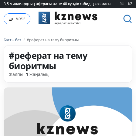
3,5 миллиардтың аферасы және 40 күндік сәбидің көз жасы: Медицинад
3,5 миллиардтың аферасы және 40 күндік сәбидің көз жасы: Медицинад
RU
KZ
МӘЗІР
Басты бет
/
#реферат на тему биоритмы
#реферат на тему
биоритмы
Жалпы:
1
жаңалық