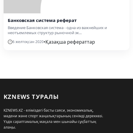
Банковская система реферат
Введение Банковская система - одна из важнейших и
неотъемлемых структур рыночной эк...
•
Қазақша рефераттар
6 желтоқсан 2020
KZNEWS ТУРАЛЫ
KZNEWS.KZ - еліміздегі басты саяси, экономикалық,
мәдени және спорт жаңалықтарының сенімді дереккөзі.
Үздік сараптамалық мақала мен шынайы сұқбаттың
алаңы.