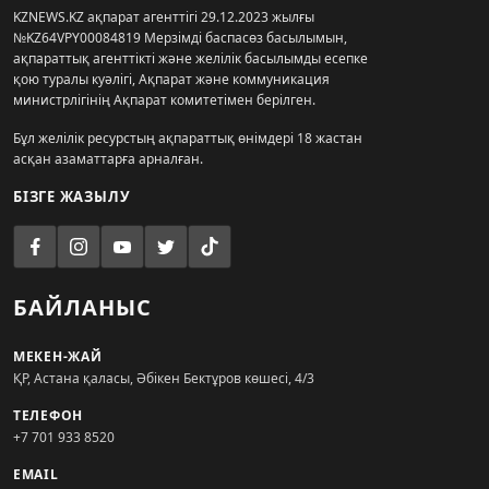
KZNEWS.KZ ақпарат агенттігі 29.12.2023 жылғы
№KZ64VPY00084819 Мерзімді баспасөз басылымын,
ақпараттық агенттікті және желілік басылымды есепке
қою туралы куәлігі, Ақпарат және коммуникация
министрлігінің Ақпарат комитетімен берілген.
Бұл желілік ресурстың ақпараттық өнімдері 18 жастан
асқан азаматтарға арналған.
БІЗГЕ ЖАЗЫЛУ
БАЙЛАНЫС
МЕКЕН-ЖАЙ
ҚР, Астана қаласы, Әбікен Бектұров көшесі, 4/3
ТЕЛЕФОН
+7 701 933 8520
EMAIL