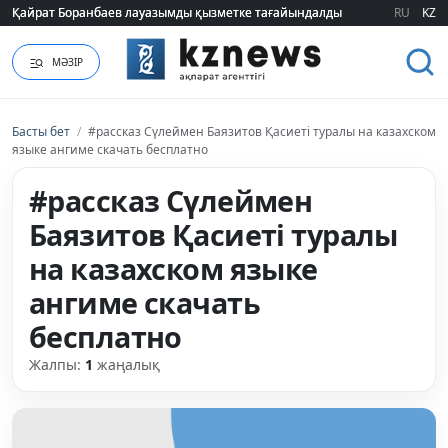
Қайрат Боранбаев лауазымды қызметке тағайындалды
Қайрат Боранбаев лауазымды қызметке тағайындалды
RU
KZ
МӘЗІР
Басты бет
/
#рассказ Сүлеймен Баязитов Қасиеті туралы на казахском
языке ангиме скачать бесплатно
#рассказ Сүлеймен
Баязитов Қасиеті туралы
на казахском языке
ангиме скачать
бесплатно
Жалпы:
1
жаңалық