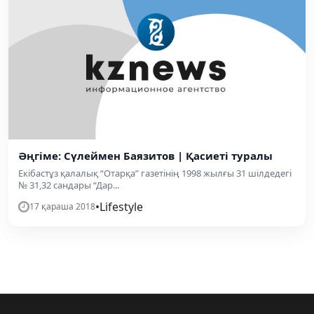
Әңгіме: Сүлеймен Баязитов | Қасиеті туралы
Екібастұз қалалық “Отарқа” газетінің 1998 жылғы 31 шілдедегі
№ 31,32 сандары “Дар...
•
Lifestyle
17 қараша 2018