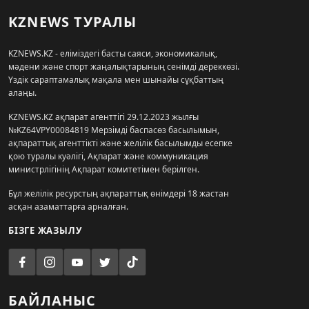
KZNEWS ТУРАЛЫ
KZNEWS.KZ - еліміздегі басты саяси, экономикалық,
мәдени және спорт жаңалықтарының сенімді дереккөзі.
Үздік сараптамалық мақала мен шынайы сұқбаттың
алаңы.
KZNEWS.KZ ақпарат агенттігі 29.12.2023 жылғы
№KZ64VPY00084819 Мерзімді баспасөз басылымын,
ақпараттық агенттікті және желілік басылымды есепке
қою туралы куәлігі, Ақпарат және коммуникация
министрлігінің Ақпарат комитетімен берілген.
Бұл желілік ресурстың ақпараттық өнімдері 18 жастан
асқан азаматтарға арналған.
БІЗГЕ ЖАЗЫЛУ
БАЙЛАНЫС